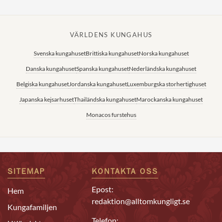
VÄRLDENS KUNGAHUS
Svenska kungahuset
Brittiska kungahuset
Norska kungahuset
Danska kungahuset
Spanska kungahuset
Nederländska kungahuset
Belgiska kungahuset
Jordanska kungahuset
Luxemburgska storhertighuset
Japanska kejsarhuset
Thailändska kungahuset
Marockanska kungahuset
Monacos furstehus
SITEMAP
KONTAKTA OSS
Epost:
Hem
redaktion@alltomkungligt.se
Kungafamiljen
Telefon: