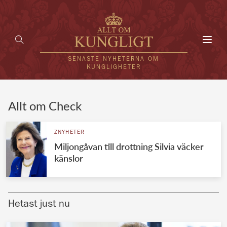
Toggl
navig
SENASTE NYHETERNA OM
KUNGLIGHETER
HEM
Allt om Check
KUNGAFAMILJEN
ZNYHETER
Miljongåvan till drottning Silvia väcker
UTLÄNDSKT
känslor
KÄNDISAR
VÄRLDENS KUNGAHUS
Hetast just nu
Svenska kungahuset
REDAKTION
Brittiska kungahuset