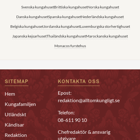
Svenska kungahuset
Brittiska kungahuset
Norska kungahuset
Danska kungahuset
Spanska kungahuset
Nederländska kungahuset
Belgiska kungahuset
Jordanska kungahuset
Luxemburgska storhertighuset
Japanska kejsarhuset
Thailändska kungahuset
Marockanska kungahuset
Monacos furstehus
SITEMAP
KONTAKTA OSS
Epost:
Hem
redaktion@alltomkungligt.se
Kungafamiljen
Telefon:
Utländskt
08-611 90 10
Kändisar
Chefredaktör & ansvarig
Redaktion
utgivare