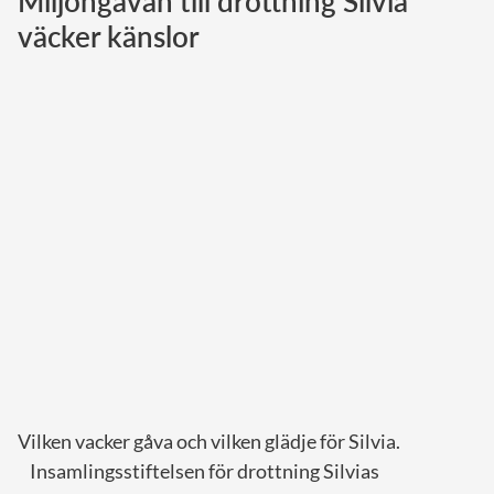
Miljongåvan till drottning Silvia
väcker känslor
Norska kungahuset
Danska kungahuset
Spanska kungahuset
Nederländska kungahuset
Belgiska kungahuset
Jordanska kungahuset
Luxemburgska storhertighuset
Japanska kejsarhuset
Thailändska kungahuset
Marockanska kungahuset
Monacos furstehus
Vilken vacker gåva och vilken glädje för Silvia.
Insamlingsstiftelsen för drottning Silvias