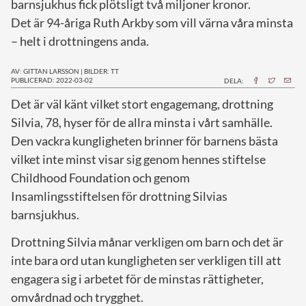
barnsjukhus fick plötsligt två miljoner kronor.
Det är 94-åriga Ruth Arkby som vill värna våra minsta
– helt i drottningens anda.
AV: GITTAN LARSSON
|
BILDER: TT
PUBLICERAD: 2022-03-02
DELA:
D
et är väl känt vilket stort engagemang, drottning
Silvia, 78, hyser för de allra minsta i vårt samhälle.
Den vackra kungligheten brinner för barnens bästa
vilket inte minst visar sig genom hennes stiftelse
Childhood Foundation och genom
Insamlingsstiftelsen för drottning Silvias
barnsjukhus.
Drottning Silvia månar verkligen om barn och det är
inte bara ord utan kungligheten ser verkligen till att
engagera sig i arbetet för de minstas rättigheter,
omvårdnad och trygghet.