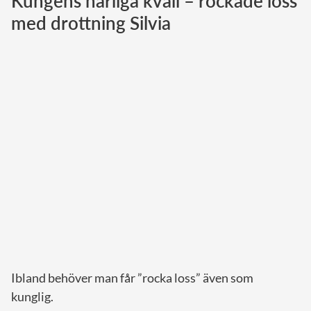
Kungens härliga kväll – rockade loss
med drottning Silvia
Norska kungahuset
Danska kungahuset
Spanska kungahuset
Nederländska kungahuset
Belgiska kungahuset
Jordanska kungahuset
Luxemburgska storhertighuset
Japanska kejsarhuset
Thailändska kungahuset
Marockanska kungahuset
Monacos furstehus
Ibland behöver man får ”rocka loss” även som
kunglig.