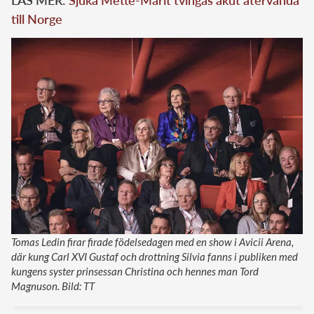
till Norge
Tomas Ledin firar firade födelsedagen med en show i Avicii Arena,
där kung Carl XVI Gustaf och drottning Silvia fanns i publiken med
kungens syster prinsessan Christina och hennes man Tord
Magnuson. Bild: TT