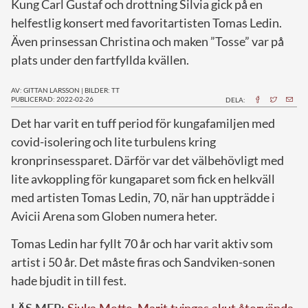
Kung Carl Gustaf och drottning Silvia gick på en
helfestlig konsert med favoritartisten Tomas Ledin.
Även prinsessan Christina och maken ”Tosse” var på
plats under den fartfyllda kvällen.
AV: GITTAN LARSSON
|
BILDER: TT
PUBLICERAD: 2022-02-26
DELA:
D
et har varit en tuff period för kungafamiljen med
covid-isolering och lite turbulens kring
kronprinsessparet. Därför var det välbehövligt med
lite avkoppling för kungaparet som fick en helkväll
med artisten Tomas Ledin, 70, när han uppträdde i
Avicii Arena som Globen numera heter.
Tomas Ledin har fyllt 70 år och har varit aktiv som
artist i 50 år. Det måste firas och Sandviken-sonen
hade bjudit in till fest.
LÄS MER:
Sjuka Mette-Marit tvingas akut återvända