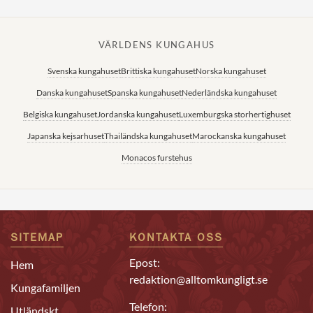
VÄRLDENS KUNGAHUS
Svenska kungahuset
Brittiska kungahuset
Norska kungahuset
Danska kungahuset
Spanska kungahuset
Nederländska kungahuset
Belgiska kungahuset
Jordanska kungahuset
Luxemburgska storhertighuset
Japanska kejsarhuset
Thailändska kungahuset
Marockanska kungahuset
Monacos furstehus
SITEMAP
KONTAKTA OSS
Epost:
Hem
redaktion@alltomkungligt.se
Kungafamiljen
Telefon:
Utländskt