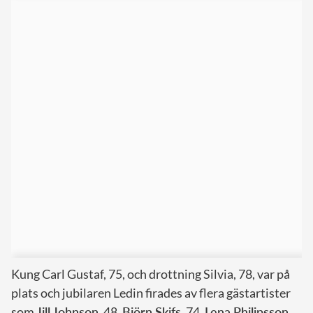
Kung Carl Gustaf, 75, och drottning Silvia, 78, var på
plats och jubilaren Ledin firades av flera gästartister
som
Jill Johnson
, 48,
Björn Skifs
, 74,
Lena Philipsson
,