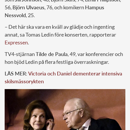
56,
Björn Ulvaeus
, 76, och komikern
Hampus
Nessvold
, 25.
– Det här ska vara en kväll av glädje och ingenting
annat, sa Tomas Ledin före konserten, rapporterar
Expressen
.
TV4-stjärnan
Tilde de Paula
, 49, var konferencier och
hon bjöd Ledin på flera festliga överraskningar.
LÄS MER:
Victoria och Daniel dementerar intensiva
skilsmässorykten