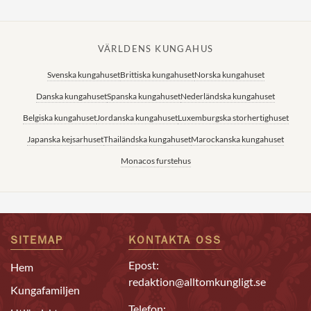
VÄRLDENS KUNGAHUS
Svenska kungahuset
Brittiska kungahuset
Norska kungahuset
Danska kungahuset
Spanska kungahuset
Nederländska kungahuset
Belgiska kungahuset
Jordanska kungahuset
Luxemburgska storhertighuset
Japanska kejsarhuset
Thailändska kungahuset
Marockanska kungahuset
Monacos furstehus
SITEMAP
KONTAKTA OSS
Epost:
Hem
redaktion@alltomkungligt.se
Kungafamiljen
Telefon: