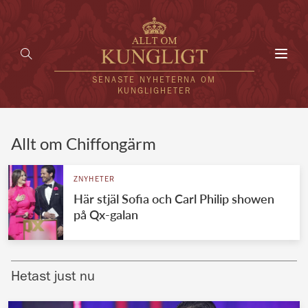
Toggl
navig
SENASTE NYHETERNA OM
KUNGLIGHETER
HEM
Allt om Chiffongärm
KUNGAFAMILJEN
ZNYHETER
Här stjäl Sofia och Carl Philip showen
UTLÄNDSKT
på Qx-galan
KÄNDISAR
VÄRLDENS KUNGAHUS
Hetast just nu
Svenska kungahuset
REDAKTION
Brittiska kungahuset