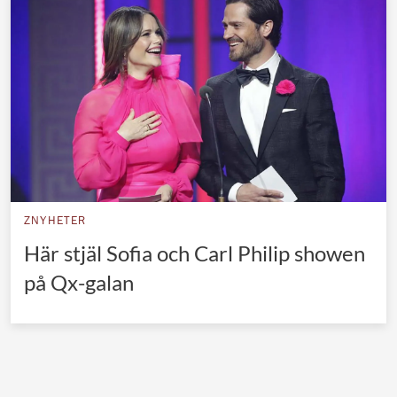
Norska kungahuset
Danska kungahuset
Spanska kungahuset
Nederländska kungahuset
Belgiska kungahuset
Jordanska kungahuset
Luxemburgska storhertighuset
ZNYHETER
Japanska kejsarhuset
Här stjäl Sofia och Carl Philip showen
på Qx-galan
Thailändska kungahuset
Marockanska kungahuset
Monacos furstehus