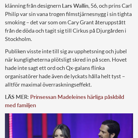
klänning från designern
Lars Wallin
, 56, och prins Carl
Philip var sin vana trogen filmstjärnesnygg i sin tighta
smoking – det var som om Cary Grant återuppstått
från de döda och tagit sig till Cirkus på Djurgården i
Stockholm.
Publiken visste inte till sig av upphetsning och jubel
när kungligheterna plötsligt skred in på scen. Hovet
hade inte sagt ett ord och Qx-galans flinka
organisatörer hade även de lyckats hålla helt tyst –
alltför maximal överraskningseffekt.
LÄS MER:
Prinsessan Madeleines härliga påskbild
med familjen