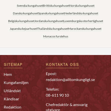
Svenska kungahuset
Brittiska kungahuset
Norska kungahuset
Danska kungahuset
Spanska kungahuset
Nederländska kungahuset
Belgiska kungahuset
Jordanska kungahuset
Luxemburgska storhertighuset
Japanska kejsarhuset
Thailändska kungahuset
Marockanska kungahuset
Monacos furstehus
SITEMAP
KONTAKTA OSS
Epost:
Hem
redaktion@alltomkungligt.se
Kungafamiljen
Telefon:
Utländskt
08-611 90 10
Kändisar
Chefredaktör & ansvarig
Redaktion
utgivare