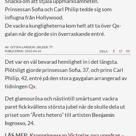
Snacka om att stjäla uppmärksamheten.
Prinsessan Sofia och Carl Philip tedde sig som
influgna från Hollywood.
De vackra kungligheterna kom helt att ta över Qx-
galan när de gjorde sin överraskande entré.
AV: GITTAN LARSSON
|
BILDER: TT
PUBLICERAD: 2022-04-26
DELA:
D
et var en väl bevarad hemlighet in i det längsta.
Plötsligt gjorde prinsessan Sofia, 37, och prins Carl
Philip, 42, entré på den stora gaygalan arrangerad av
tidningen
Qx
.
Det glamourösa och nästintill smärtsamt vackra
paret fick kvällens största jubel när de skulle dela ut
priset som ”Årets hetero” till artisten
Benjamin
Ingrosso
, 24.
LÄS MER:
Kronprinsessan Victorias nya uppdrag –