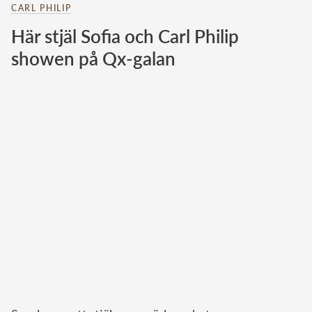
CARL PHILIP
Norska kungahuset
Här stjäl Sofia och Carl Philip
Danska kungahuset
showen på Qx-galan
Spanska kungahuset
Nederländska kungahuset
Belgiska kungahuset
Jordanska kungahuset
Luxemburgska storhertighuset
Japanska kejsarhuset
Thailändska kungahuset
Marockanska kungahuset
Monacos furstehus