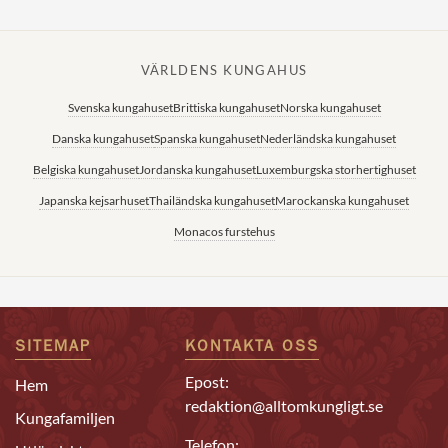
VÄRLDENS KUNGAHUS
Svenska kungahuset
Brittiska kungahuset
Norska kungahuset
Danska kungahuset
Spanska kungahuset
Nederländska kungahuset
Belgiska kungahuset
Jordanska kungahuset
Luxemburgska storhertighuset
Japanska kejsarhuset
Thailändska kungahuset
Marockanska kungahuset
Monacos furstehus
SITEMAP
KONTAKTA OSS
Epost:
Hem
redaktion@alltomkungligt.se
Kungafamiljen
Telefon: