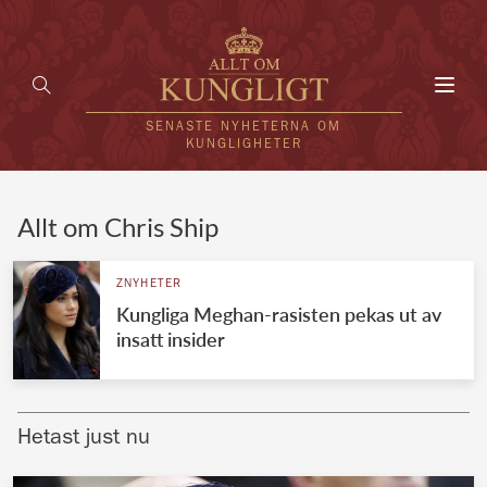
Toggl
navig
SENASTE NYHETERNA OM
KUNGLIGHETER
HEM
Allt om Chris Ship
KUNGAFAMILJEN
ZNYHETER
Kungliga Meghan-rasisten pekas ut av
UTLÄNDSKT
insatt insider
KÄNDISAR
VÄRLDENS KUNGAHUS
Hetast just nu
Svenska kungahuset
REDAKTION
Brittiska kungahuset