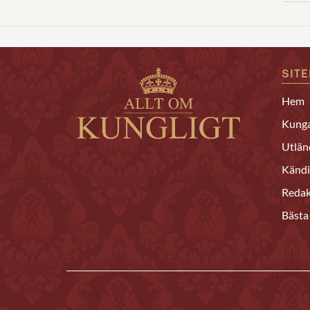
SIT
Hem
Kunga
Utlän
Kändi
Redak
Bästa