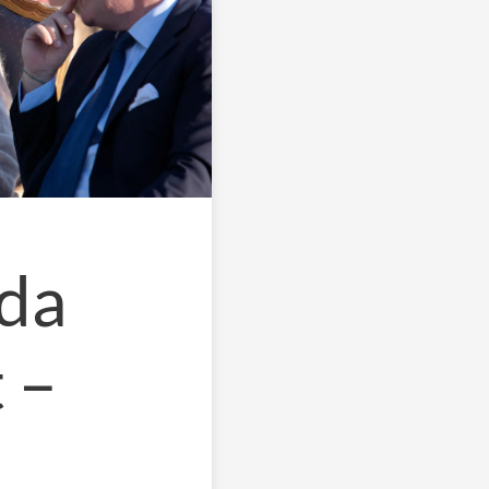
da
 –