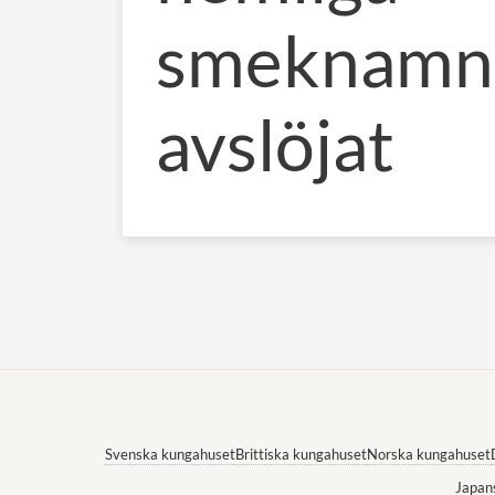
smeknamn
avslöjat
Svenska kungahuset
Brittiska kungahuset
Norska kungahuset
Japan