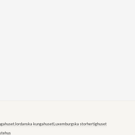
ngahuset
Jordanska kungahuset
Luxemburgska storhertighuset
stehus