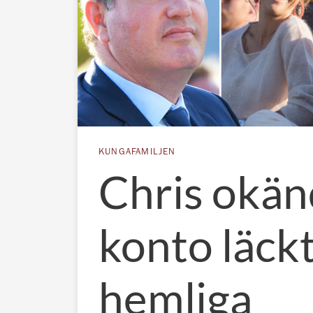
KUNGAFAMILJEN
Chris okän
konto läckt
hemliga