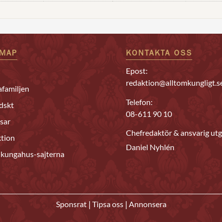
EMAP
KONTAKTA OSS
Epost:
redaktion@alltomkungligt.s
familjen
Telefon:
dskt
08-611 90 10
sar
Chefredaktör & ansvarig utg
tion
Daniel Nyhlén
 kungahus-sajterna
|
|
Sponsrat
Tipsa oss
Annonsera