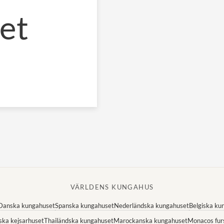
et
VÄRLDENS KUNGAHUS
Danska kungahuset
Spanska kungahuset
Nederländska kungahuset
Belgiska ku
ska kejsarhuset
Thailändska kungahuset
Marockanska kungahuset
Monacos fur