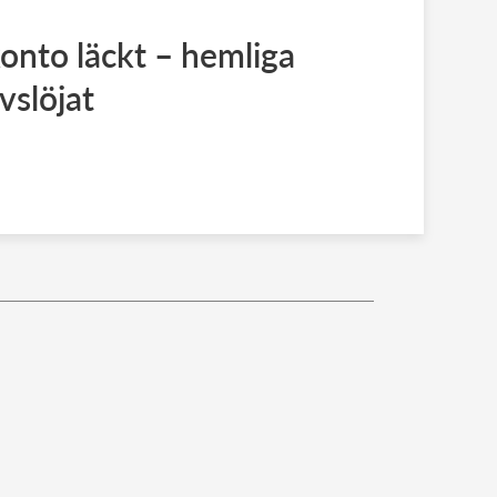
onto läckt – hemliga
slöjat