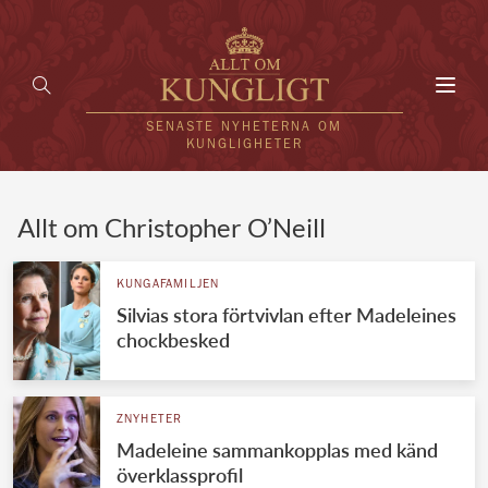
Toggl
navig
SENASTE NYHETERNA OM
KUNGLIGHETER
HEM
Allt om Christopher O’Neill
KUNGAFAMILJEN
KUNGAFAMILJEN
Silvias stora förtvivlan efter Madeleines
UTLÄNDSKT
chockbesked
KÄNDISAR
VÄRLDENS KUNGAHUS
ZNYHETER
Madeleine sammankopplas med känd
Svenska kungahuset
REDAKTION
överklassprofil
Brittiska kungahuset