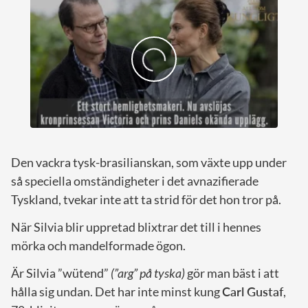
Den vackra tysk-brasilianskan, som växte upp under
så speciella omständigheter i det avnazifierade
Tyskland, tvekar inte att ta strid för det hon tror på.
När Silvia blir uppretad blixtrar det till i hennes
mörka och mandelformade ögon.
Är Silvia ”wütend”
(”arg” på tyska)
gör man bäst i att
hålla sig undan. Det har inte minst kung
Carl Gustaf
,