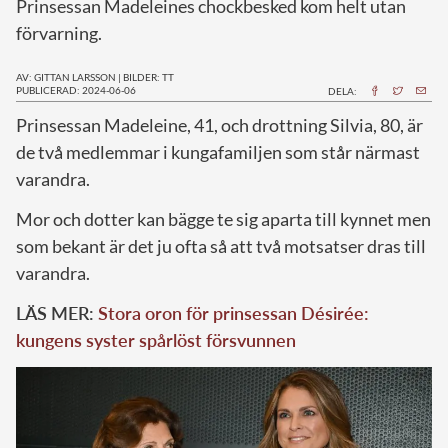
Prinsessan Madeleines chockbesked kom helt utan
förvarning.
AV: GITTAN LARSSON
|
BILDER: TT
PUBLICERAD: 2024-06-06
DELA:
P
rinsessan Madeleine, 41, och drottning Silvia, 80, är
de två medlemmar i kungafamiljen som står närmast
varandra.
Mor och dotter kan bägge te sig aparta till kynnet men
som bekant är det ju ofta så att två motsatser dras till
varandra.
LÄS MER:
Stora oron för prinsessan Désirée:
kungens syster spårlöst försvunnen