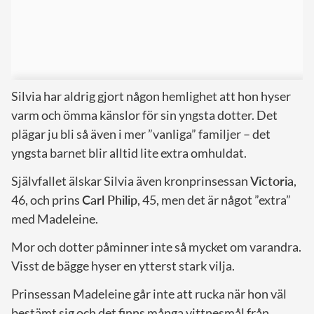
Silvia har aldrig gjort någon hemlighet att hon hyser
varm och ömma känslor för sin yngsta dotter. Det
plägar ju bli så även i mer ”vanliga” familjer – det
yngsta barnet blir alltid lite extra omhuldat.
Självfallet älskar Silvia även kronprinsessan
Victoria
,
46, och prins
Carl Philip
, 45, men det är något ”extra”
med Madeleine.
Mor och dotter påminner inte så mycket om varandra.
Visst de bägge hyser en ytterst stark vilja.
Prinsessan Madeleine går inte att rucka när hon väl
bestämt sig och det finns många vittnesmål från