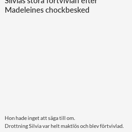
Silvias stora förtvivlan efter
Madeleines chockbesked
Norska kungahuset
Danska kungahuset
Spanska kungahuset
Nederländska kungahuset
Belgiska kungahuset
Jordanska kungahuset
Luxemburgska storhertighuset
Japanska kejsarhuset
Thailändska kungahuset
Marockanska kungahuset
Monacos furstehus
Hon hade inget att säga till om.
Drottning Silvia var helt maktlös och blev förtvivlad.