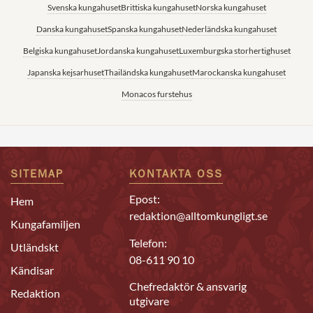
Svenska kungahuset
Brittiska kungahuset
Norska kungahuset
Danska kungahuset
Spanska kungahuset
Nederländska kungahuset
Belgiska kungahuset
Jordanska kungahuset
Luxemburgska storhertighuset
Japanska kejsarhuset
Thailändska kungahuset
Marockanska kungahuset
Monacos furstehus
SITEMAP
KONTAKTA OSS
Epost:
Hem
redaktion@alltomkungligt.se
Kungafamiljen
Telefon:
Utländskt
08-611 90 10
Kändisar
Chefredaktör & ansvarig
Redaktion
utgivare