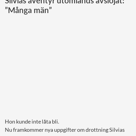
Silvias äventyr utomlands avslöjat:
”Många män”
Norska kungahuset
Danska kungahuset
Spanska kungahuset
Nederländska kungahuset
Belgiska kungahuset
Jordanska kungahuset
Luxemburgska storhertighuset
Japanska kejsarhuset
Thailändska kungahuset
Marockanska kungahuset
Monacos furstehus
Hon kunde inte låta bli.
Nu framkommer nya uppgifter om drottning Silvias