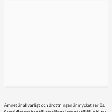
Ämnet är allvarligt och drottningen är mycket seriös.
Samtidigt ser hon till att släppa loss när tillfälle bjuds