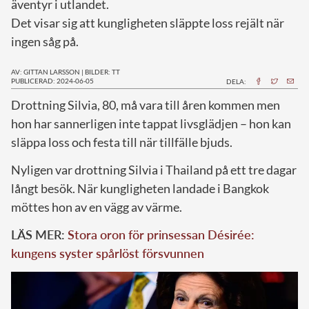
äventyr i utlandet.
Det visar sig att kungligheten släppte loss rejält när
ingen såg på.
AV: GITTAN LARSSON
|
BILDER: TT
PUBLICERAD: 2024-06-05
DELA:
D
rottning Silvia, 80, må vara till åren kommen men
hon har sannerligen inte tappat livsglädjen – hon kan
släppa loss och festa till när tillfälle bjuds.
Nyligen var drottning Silvia i Thailand på ett tre dagar
långt besök. När kungligheten landade i Bangkok
möttes hon av en vägg av värme.
LÄS MER:
Stora oron för prinsessan Désirée:
kungens syster spårlöst försvunnen