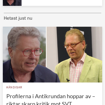
Norska kungahuset
Danska kungahuset
Hetast just nu
Spanska kungahuset
Nederländska kungahuset
Belgiska kungahuset
Jordanska kungahuset
Luxemburgska storhertighuset
Japanska kejsarhuset
Thailändska kungahuset
Marockanska kungahuset
KÄNDISAR
Monacos furstehus
Profilerna i Antikrundan hoppar av –
riktar skarp kritik mot SVT