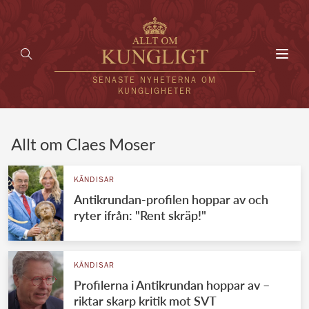
Toggl
navig
SENASTE NYHETERNA OM
KUNGLIGHETER
HEM
Allt om Claes Moser
KUNGAFAMILJEN
KÄNDISAR
Antikrundan-profilen hoppar av och
UTLÄNDSKT
ryter ifrån: "Rent skräp!"
KÄNDISAR
VÄRLDENS KUNGAHUS
KÄNDISAR
Profilerna i Antikrundan hoppar av –
Svenska kungahuset
REDAKTION
riktar skarp kritik mot SVT
Brittiska kungahuset