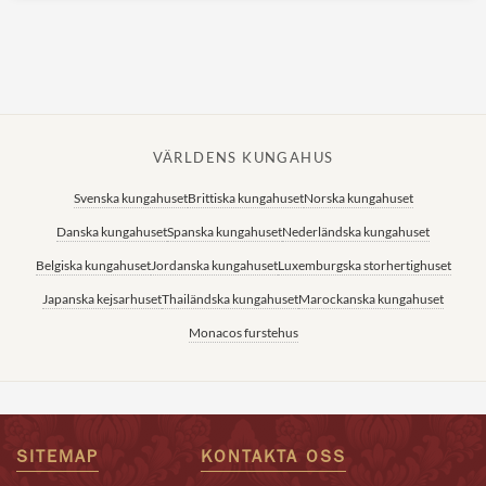
VÄRLDENS KUNGAHUS
Svenska kungahuset
Brittiska kungahuset
Norska kungahuset
Danska kungahuset
Spanska kungahuset
Nederländska kungahuset
Belgiska kungahuset
Jordanska kungahuset
Luxemburgska storhertighuset
Japanska kejsarhuset
Thailändska kungahuset
Marockanska kungahuset
Monacos furstehus
SITEMAP
KONTAKTA OSS