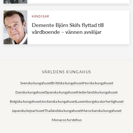
KÄNDISAR
Demente Björn Skifs flyttad till
vårdboende – vännen avslöjar
VÄRLDENS KUNGAHUS
Svenska kungahuset
Brittiska kungahuset
Norska kungahuset
Danska kungahuset
Spanska kungahuset
Nederländska kungahuset
Belgiska kungahuset
Jordanska kungahuset
Luxemburgska storhertighuset
Japanska kejsarhuset
Thailändska kungahuset
Marockanska kungahuset
Monacos furstehus