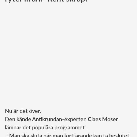
Norska kungahuset
Danska kungahuset
Spanska kungahuset
Nederländska kungahuset
Belgiska kungahuset
Jordanska kungahuset
Luxemburgska storhertighuset
Japanska kejsarhuset
Thailändska kungahuset
Marockanska kungahuset
Nu är det över.
Monacos furstehus
Den kände Antikrundan-experten Claes Moser
lämnar det populära programmet.
– Man ska sluta när man fortfarande kan ta beslutet