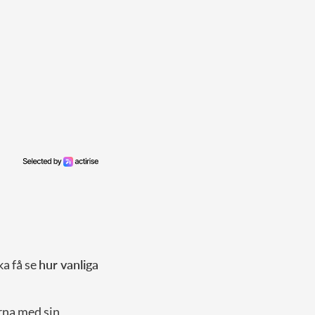
ka få se
hur vanliga
rna med sin