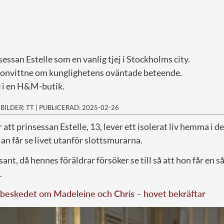
sessan Estelle som en vanlig tjej i Stockholms city.
gonvittne om kunglighetens oväntade beteende.
e i en H&M-butik.
|
BILDER: TT
|
PUBLICERAD: 2025-02-26
att prinsessan Estelle, 13, lever ett isolerat liv hemma i 
lan får se livet utanför slottsmurarna.
 sant, då hennes föräldrar försöker se till så att hon får en
.
 beskedet om Madeleine och Chris – hovet bekräftar