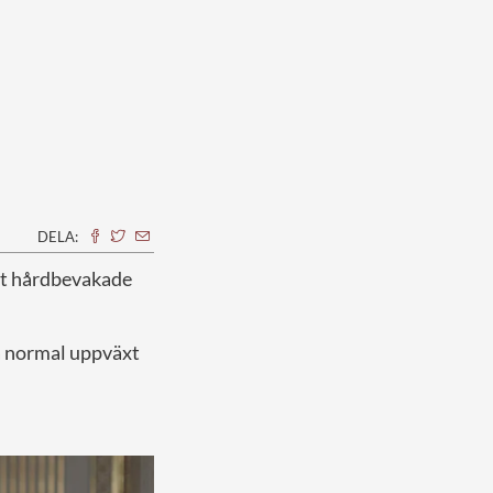
DELA:
det hårdbevakade
 så normal uppväxt