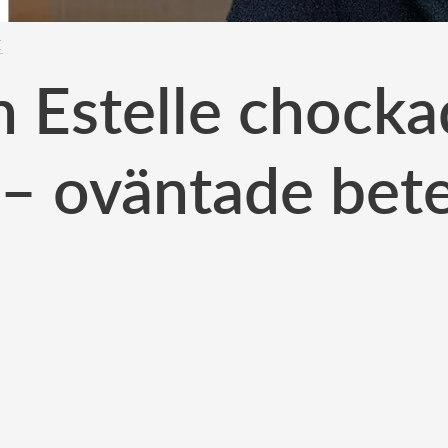
E
n Estelle chocka
 oväntade bet