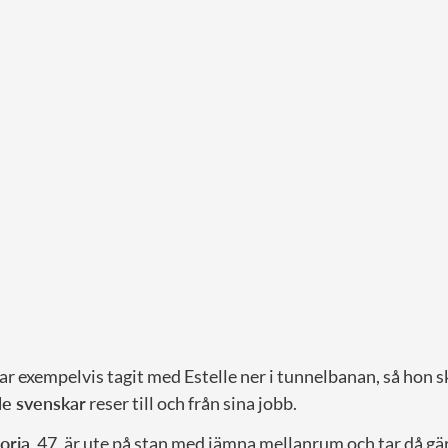
har exempelvis tagit med Estelle ner i tunnelbanan, så hon s
de svenskar
reser till och från sina jobb.
oria
, 47, är ute på stan med jämna mellanrum och tar då gä