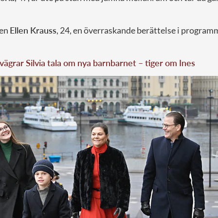
ten
Ellen Krauss
, 24, en överraskande berättelse i program
vägrar Silvia tala om nya barnbarnet – tiger om Ines