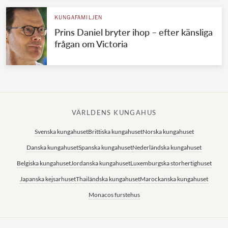
KUNGAFAMILJEN
Prins Daniel bryter ihop – efter känsliga
frågan om Victoria
VÄRLDENS KUNGAHUS
Svenska kungahuset
Brittiska kungahuset
Norska kungahuset
Danska kungahuset
Spanska kungahuset
Nederländska kungahuset
Belgiska kungahuset
Jordanska kungahuset
Luxemburgska storhertighuset
Japanska kejsarhuset
Thailändska kungahuset
Marockanska kungahuset
Monacos furstehus