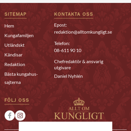
SITEMAP
KONTAKTA OSS
Epost:
Hem
redaktion@alltomkungligt.se
Kungafamiljen
Telefon:
Utländskt
08-611 90 10
Kändisar
Chefredaktör & ansvarig
Redaktion
utgivare
Bästa kungahus-
Daniel Nyhlén
sajterna
FÖLJ OSS