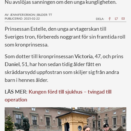
Nu avslöjas sanningen om den unga kungligheten.
AV: JENNIFER ERIXON
|
BILDER: TT
PUBLICERAD: 2025-02-22
DELA:
Prinsessan Estelle, den unga arvtagerskan till
Sveriges tron, förbereds noggrant för sin framtida roll
som kronprinsessa.
Som dotter till kronprinsessan
Victoria
, 47, och prins
Daniel
, 51, har hon sedan tidig ålder fått en
skräddarsydd uppfostran som skiljer sig från andra
barn i hennes ålder.
LÄS MER:
Kungen förd till sjukhus – tvingad till
operation