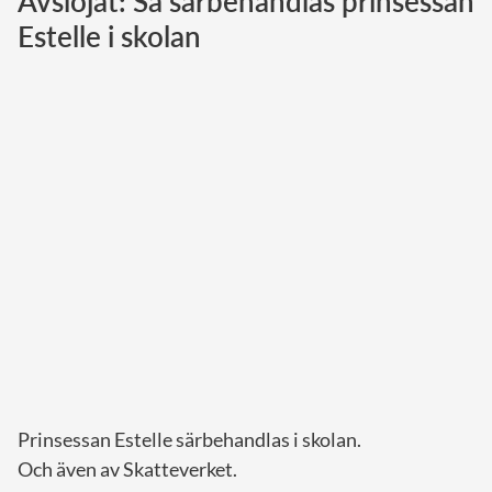
Avslöjat: Så särbehandlas prinsessan
Estelle i skolan
Norska kungahuset
Danska kungahuset
Spanska kungahuset
Nederländska kungahuset
Belgiska kungahuset
Jordanska kungahuset
Luxemburgska storhertighuset
Japanska kejsarhuset
Thailändska kungahuset
Marockanska kungahuset
Monacos furstehus
Prinsessan Estelle särbehandlas i skolan.
Och även av Skatteverket.