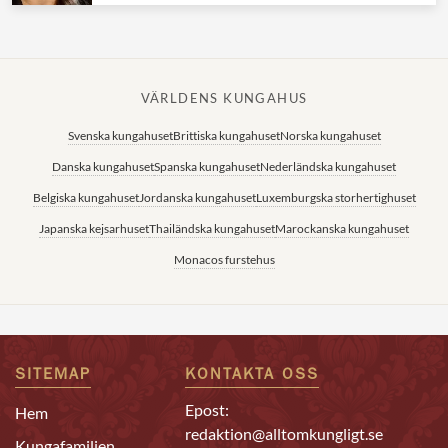
VÄRLDENS KUNGAHUS
Svenska kungahuset
Brittiska kungahuset
Norska kungahuset
Danska kungahuset
Spanska kungahuset
Nederländska kungahuset
Belgiska kungahuset
Jordanska kungahuset
Luxemburgska storhertighuset
Japanska kejsarhuset
Thailändska kungahuset
Marockanska kungahuset
Monacos furstehus
SITEMAP
KONTAKTA OSS
Epost:
Hem
redaktion@alltomkungligt.se
Kungafamiljen