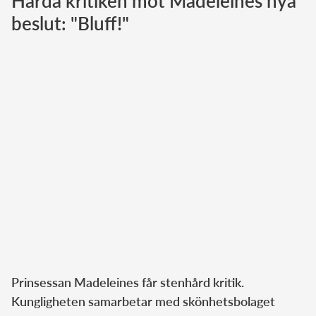
Hårda kritiken mot Madeleines nya
beslut: "Bluff!"
Norska kungahuset
Danska kungahuset
Spanska kungahuset
Nederländska kungahuset
Belgiska kungahuset
Jordanska kungahuset
Luxemburgska storhertighuset
Japanska kejsarhuset
Thailändska kungahuset
Marockanska kungahuset
Monacos furstehus
Prinsessan Madeleines får stenhård kritik.
Kungligheten samarbetar med skönhetsbolaget