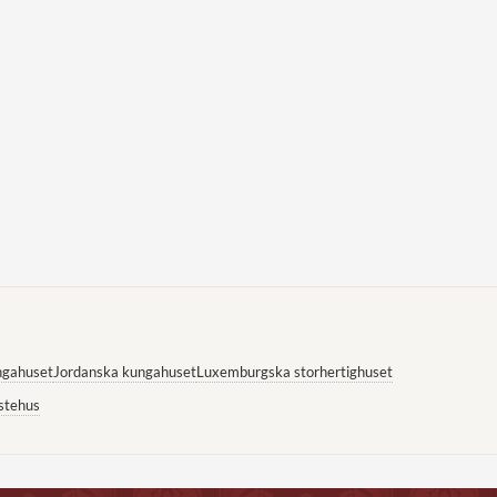
ngahuset
Jordanska kungahuset
Luxemburgska storhertighuset
stehus