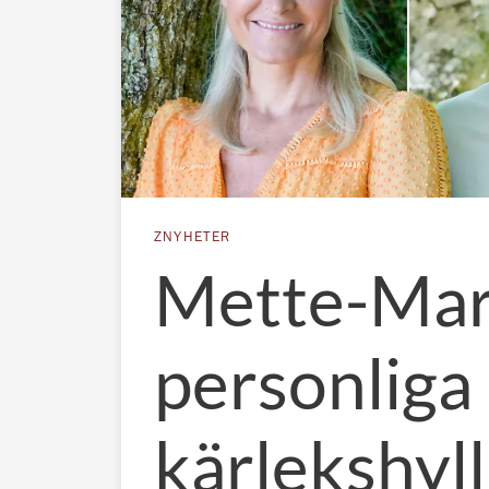
ZNYHETER
Mette-Mar
personliga
kärlekshyl