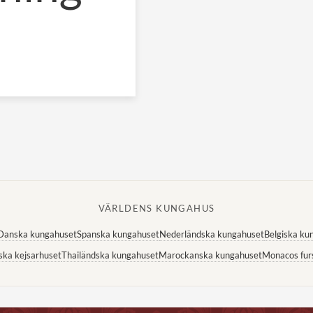
VÄRLDENS KUNGAHUS
Danska kungahuset
Spanska kungahuset
Nederländska kungahuset
Belgiska ku
ska kejsarhuset
Thailändska kungahuset
Marockanska kungahuset
Monacos fur