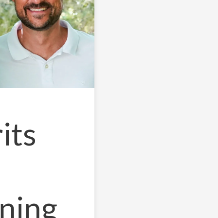
its
lning