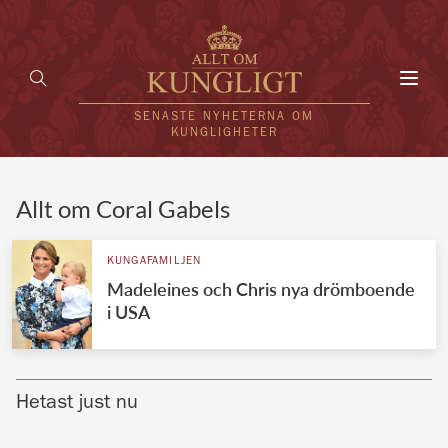
Toggl
navig
SENASTE NYHETERNA OM
KUNGLIGHETER
HEM
Allt om Coral Gabels
KUNGAFAMILJEN
KUNGAFAMILJEN
Madeleines och Chris nya drömboende
UTLÄNDSKT
i USA
KÄNDISAR
VÄRLDENS KUNGAHUS
Hetast just nu
Svenska kungahuset
REDAKTION
Brittiska kungahuset