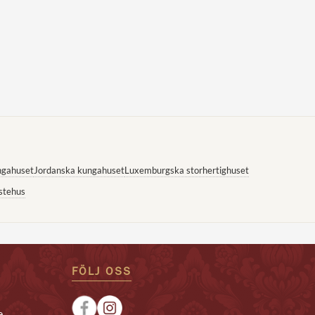
ngahuset
Jordanska kungahuset
Luxemburgska storhertighuset
stehus
FÖLJ OSS
e