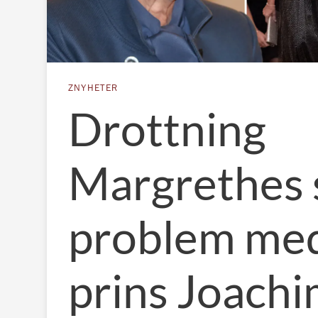
ZNYHETER
Drottning
Margrethes 
problem me
prins Joach