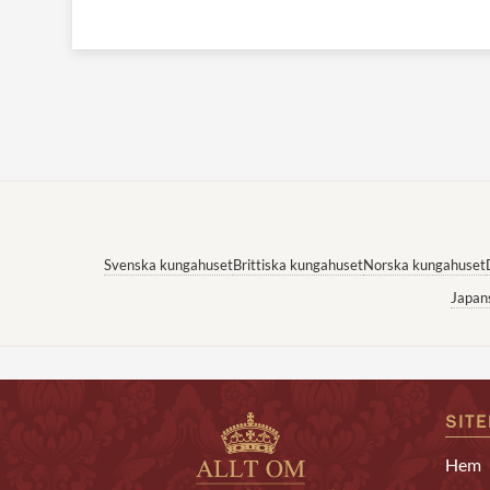
Svenska kungahuset
Brittiska kungahuset
Norska kungahuset
Japan
SIT
Hem