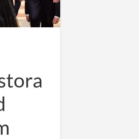
stora
d
im