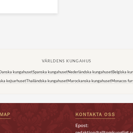
VÄRLDENS KUNGAHUS
Danska kungahuset
Spanska kungahuset
Nederländska kungahuset
Belgiska ku
ska kejsarhuset
Thailändska kungahuset
Marockanska kungahuset
Monacos fur
EMAP
KONTAKTA OSS
Epost:
redaktion@alltomkungligt.s