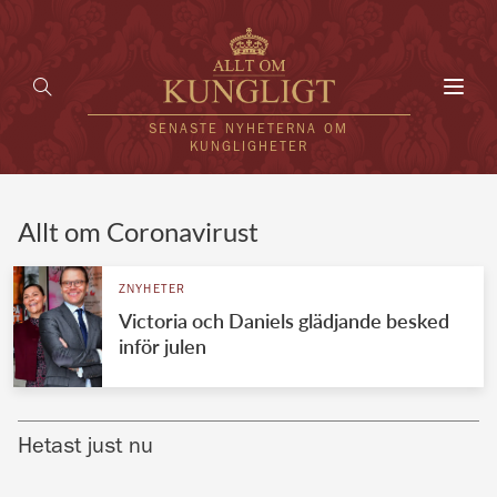
Toggl
navig
SENASTE NYHETERNA OM
KUNGLIGHETER
HEM
Allt om Coronavirust
KUNGAFAMILJEN
ZNYHETER
Victoria och Daniels glädjande besked
UTLÄNDSKT
inför julen
KÄNDISAR
VÄRLDENS KUNGAHUS
Hetast just nu
Svenska kungahuset
REDAKTION
Brittiska kungahuset