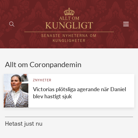
Toggl
navig
SENASTE NYHETERNA OM
KUNGLIGHETER
HEM
Allt om Coronpandemin
KUNGAFAMILJEN
ZNYHETER
Victorias plötsliga agerande när Daniel
UTLÄNDSKT
blev hastigt sjuk
KÄNDISAR
VÄRLDENS KUNGAHUS
Hetast just nu
Svenska kungahuset
REDAKTION
Brittiska kungahuset