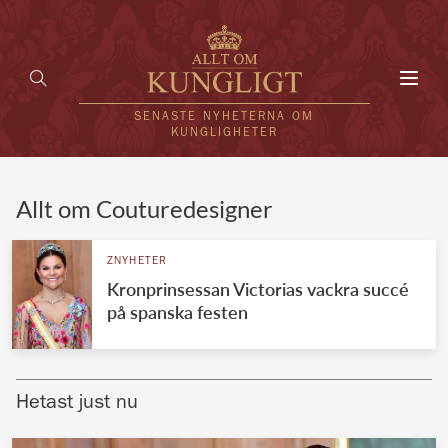
Toggl
navig
SENASTE NYHETERNA OM
KUNGLIGHETER
HEM
Allt om Couturedesigner
KUNGAFAMILJEN
ZNYHETER
Kronprinsessan Victorias vackra succé
UTLÄNDSKT
på spanska festen
KÄNDISAR
VÄRLDENS KUNGAHUS
Hetast just nu
Svenska kungahuset
REDAKTION
Brittiska kungahuset