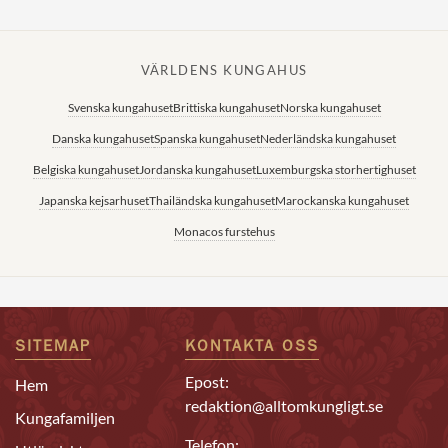
VÄRLDENS KUNGAHUS
Svenska kungahuset
Brittiska kungahuset
Norska kungahuset
Danska kungahuset
Spanska kungahuset
Nederländska kungahuset
Belgiska kungahuset
Jordanska kungahuset
Luxemburgska storhertighuset
Japanska kejsarhuset
Thailändska kungahuset
Marockanska kungahuset
Monacos furstehus
SITEMAP
KONTAKTA OSS
Epost:
Hem
redaktion@alltomkungligt.se
Kungafamiljen
Telefon: