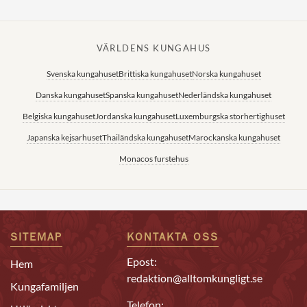
VÄRLDENS KUNGAHUS
Svenska kungahuset
Brittiska kungahuset
Norska kungahuset
Danska kungahuset
Spanska kungahuset
Nederländska kungahuset
Belgiska kungahuset
Jordanska kungahuset
Luxemburgska storhertighuset
Japanska kejsarhuset
Thailändska kungahuset
Marockanska kungahuset
Monacos furstehus
SITEMAP
KONTAKTA OSS
Epost:
Hem
redaktion@alltomkungligt.se
Kungafamiljen
Telefon: