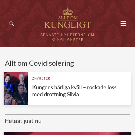
Toggl
navig
SENASTE NYHETERNA OM
KUNGLIGHETER
HEM
Allt om Covidisolering
KUNGAFAMILJEN
ZNYHETER
Kungens härliga kväll – rockade loss
UTLÄNDSKT
med drottning Silvia
KÄNDISAR
VÄRLDENS KUNGAHUS
Hetast just nu
Svenska kungahuset
REDAKTION
Brittiska kungahuset