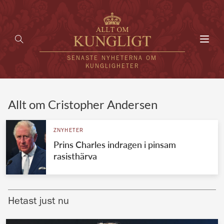
Toggl
navig
SENASTE NYHETERNA OM
KUNGLIGHETER
HEM
Allt om Cristopher Andersen
KUNGAFAMILJEN
ZNYHETER
Prins Charles indragen i pinsam
UTLÄNDSKT
rasisthärva
KÄNDISAR
VÄRLDENS KUNGAHUS
Hetast just nu
Svenska kungahuset
REDAKTION
Brittiska kungahuset