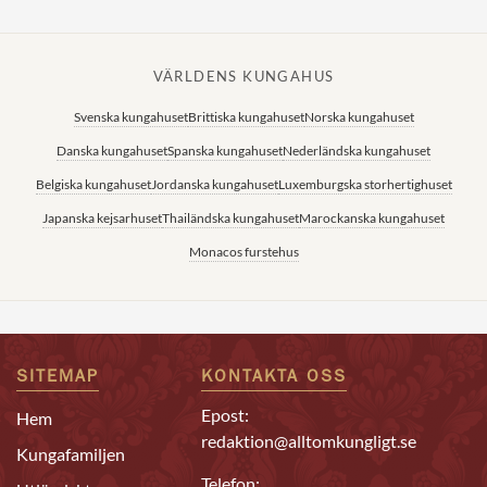
VÄRLDENS KUNGAHUS
Svenska kungahuset
Brittiska kungahuset
Norska kungahuset
Danska kungahuset
Spanska kungahuset
Nederländska kungahuset
Belgiska kungahuset
Jordanska kungahuset
Luxemburgska storhertighuset
Japanska kejsarhuset
Thailändska kungahuset
Marockanska kungahuset
Monacos furstehus
SITEMAP
KONTAKTA OSS
Epost:
Hem
redaktion@alltomkungligt.se
Kungafamiljen
Telefon: