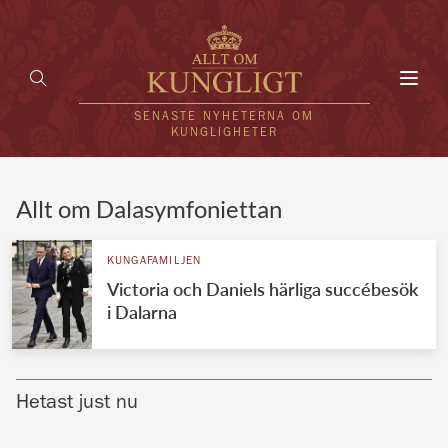
Toggl
navig
SENASTE NYHETERNA OM
KUNGLIGHETER
HEM
Allt om Dalasymfoniettan
KUNGAFAMILJEN
KUNGAFAMILJEN
Victoria och Daniels härliga succébesök
UTLÄNDSKT
i Dalarna
KÄNDISAR
VÄRLDENS KUNGAHUS
Hetast just nu
Svenska kungahuset
REDAKTION
Brittiska kungahuset