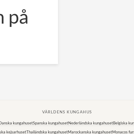
n på
VÄRLDENS KUNGAHUS
Danska kungahuset
Spanska kungahuset
Nederländska kungahuset
Belgiska ku
ska kejsarhuset
Thailändska kungahuset
Marockanska kungahuset
Monacos fur