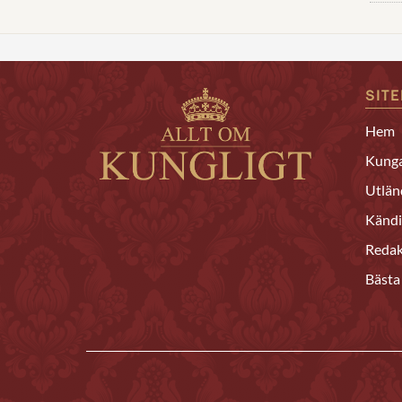
SIT
Hem
Kunga
Utlän
Kändi
Redak
Bästa