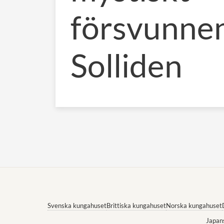
försvunne
Solliden
Svenska kungahuset
Brittiska kungahuset
Norska kungahuset
Japan