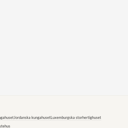
ngahuset
Jordanska kungahuset
Luxemburgska storhertighuset
stehus