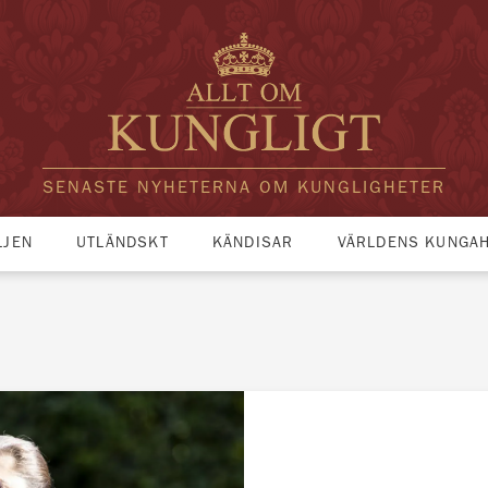
SENASTE NYHETERNA OM KUNGLIGHETER
LJEN
UTLÄNDSKT
KÄNDISAR
VÄRLDENS KUNGA