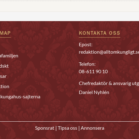
EMAP
KONTAKTA OSS
Epost:
redaktion@alltomkungligt.s
familjen
Telefon:
dskt
08-611 90 10
sar
Chefredaktör & ansvarig utg
tion
Daniel Nyhlén
 kungahus-sajterna
|
|
Sponsrat
Tipsa oss
Annonsera