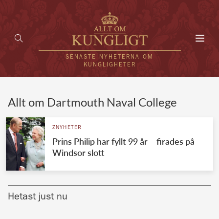
Toggl
navig
SENASTE NYHETERNA OM
KUNGLIGHETER
HEM
Allt om Dartmouth Naval College
KUNGAFAMILJEN
ZNYHETER
Prins Philip har fyllt 99 år – firades på
UTLÄNDSKT
Windsor slott
KÄNDISAR
VÄRLDENS KUNGAHUS
Hetast just nu
Svenska kungahuset
REDAKTION
Brittiska kungahuset