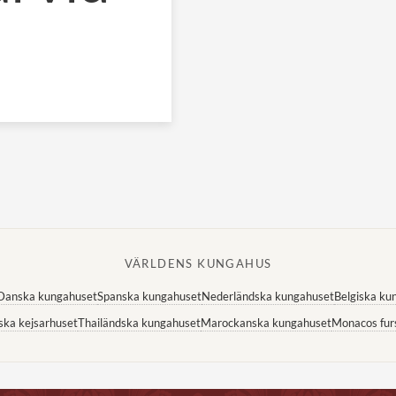
VÄRLDENS KUNGAHUS
Danska kungahuset
Spanska kungahuset
Nederländska kungahuset
Belgiska ku
ska kejsarhuset
Thailändska kungahuset
Marockanska kungahuset
Monacos fur