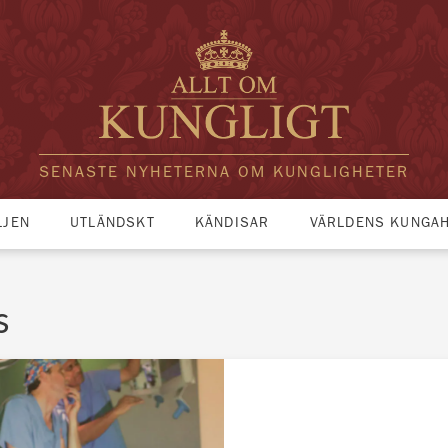
SENASTE NYHETERNA OM KUNGLIGHETER
LJEN
UTLÄNDSKT
KÄNDISAR
VÄRLDENS KUNGA
s