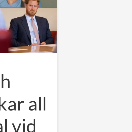
ch
ar all
l vid