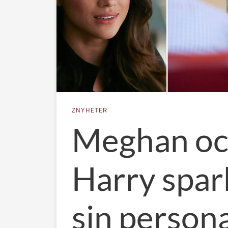
ZNYHETER
Meghan o
Harry spark
sin persona