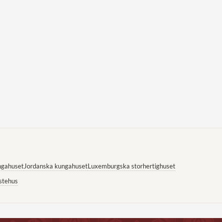
ngahuset
Jordanska kungahuset
Luxemburgska storhertighuset
stehus