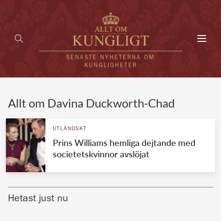
Toggl
navig
SENASTE NYHETERNA OM
KUNGLIGHETER
HEM
Allt om Davina Duckworth-Chad
KUNGAFAMILJEN
UTLÄNDSKT
Prins Williams hemliga dejtande med
UTLÄNDSKT
societetskvinnor avslöjat
KÄNDISAR
VÄRLDENS KUNGAHUS
Hetast just nu
Svenska kungahuset
REDAKTION
Brittiska kungahuset