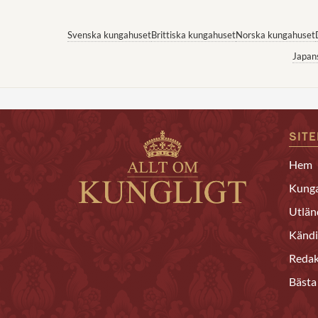
Svenska kungahuset
Brittiska kungahuset
Norska kungahuset
Japan
SIT
Hem
Kunga
Utlän
Kändi
Redak
Bästa