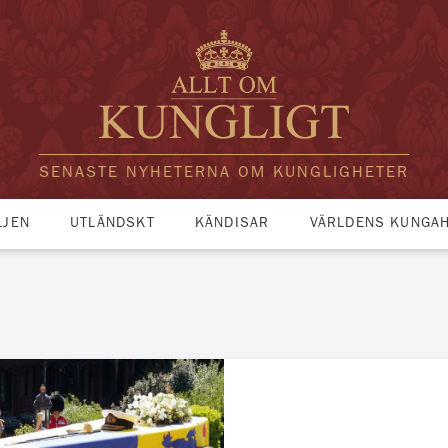
SENASTE NYHETERNA OM KUNGLIGHETER
LJEN
UTLÄNDSKT
KÄNDISAR
VÄRLDENS KUNGA