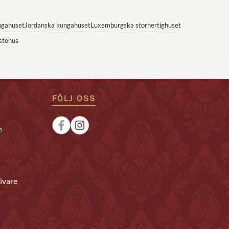
ngahuset
Jordanska kungahuset
Luxemburgska storhertighuset
stehus
FÖLJ OSS
e
ivare