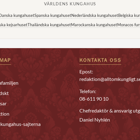
VÄRLDENS KUNGAHUS
Danska kungahuset
Spanska kungahuset
Nederländska kungahuset
Belgiska ku
ska kejsarhuset
Thailändska kungahuset
Marockanska kungahuset
Monacos fur
EMAP
KONTAKTA OSS
Epost:
redaktion@alltomkungligt.s
familjen
Telefon:
dskt
08-611 90 10
sar
Chefredaktör & ansvarig utg
tion
Daniel Nyhlén
 kungahus-sajterna