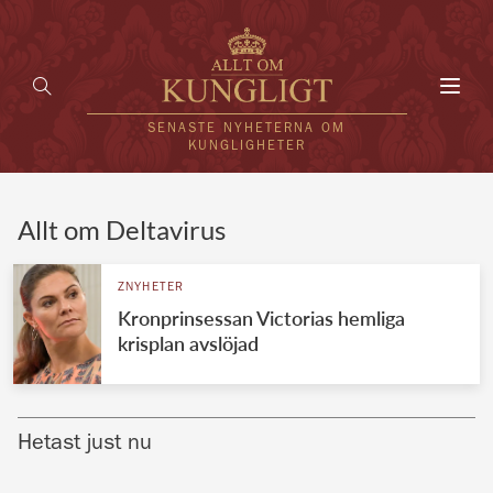
Toggl
navig
SENASTE NYHETERNA OM
KUNGLIGHETER
HEM
Allt om Deltavirus
KUNGAFAMILJEN
ZNYHETER
Kronprinsessan Victorias hemliga
UTLÄNDSKT
krisplan avslöjad
KÄNDISAR
VÄRLDENS KUNGAHUS
Hetast just nu
Svenska kungahuset
REDAKTION
Brittiska kungahuset