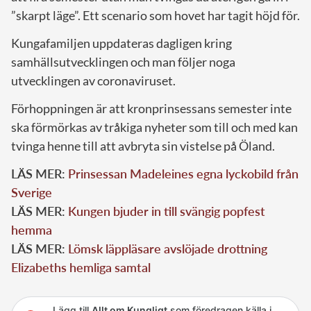
”skarpt läge”. Ett scenario som hovet har tagit höjd för.
Kungafamiljen uppdateras dagligen kring
samhällsutvecklingen och man följer noga
utvecklingen av coronaviruset.
Förhoppningen är att kronprinsessans semester inte
ska förmörkas av tråkiga nyheter som till och med kan
tvinga henne till att avbryta sin vistelse på Öland.
LÄS MER:
Prinsessan Madeleines egna lyckobild från
Sverige
LÄS MER:
Kungen bjuder in till svängig popfest
hemma
LÄS MER:
Lömsk läppläsare avslöjade drottning
Elizabeths hemliga samtal
Lägg till
Allt om Kungligt
som föredragen källa i