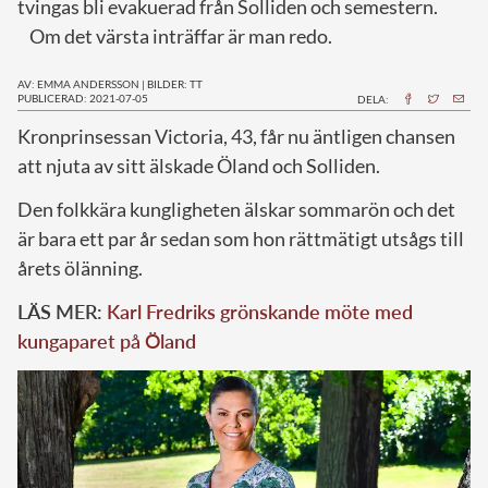
tvingas bli evakuerad från Solliden och semestern.
Om det värsta inträffar är man redo.
AV: EMMA ANDERSSON
|
BILDER: TT
PUBLICERAD: 2021-07-05
DELA:
K
ronprinsessan Victoria, 43, får nu äntligen chansen
att njuta av sitt älskade Öland och Solliden.
Den folkkära kungligheten älskar sommarön och det
är bara ett par år sedan som hon rättmätigt utsågs till
årets ölänning.
LÄS MER:
Karl Fredriks grönskande möte med
kungaparet på Öland