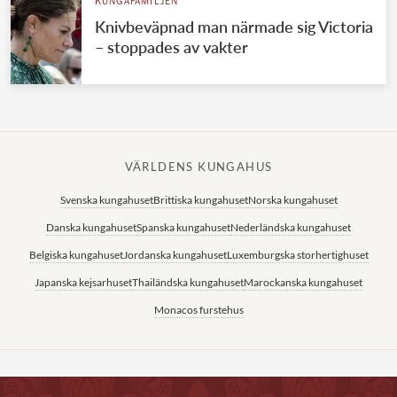
KUNGAFAMILJEN
Knivbeväpnad man närmade sig Victoria
– stoppades av vakter
VÄRLDENS KUNGAHUS
Svenska kungahuset
Brittiska kungahuset
Norska kungahuset
Danska kungahuset
Spanska kungahuset
Nederländska kungahuset
Belgiska kungahuset
Jordanska kungahuset
Luxemburgska storhertighuset
Japanska kejsarhuset
Thailändska kungahuset
Marockanska kungahuset
Monacos furstehus