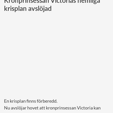
Kronprinsessan Victorias hemliga
krisplan avslöjad
Norska kungahuset
Danska kungahuset
Spanska kungahuset
Nederländska kungahuset
Belgiska kungahuset
Jordanska kungahuset
Luxemburgska storhertighuset
Japanska kejsarhuset
Thailändska kungahuset
Marockanska kungahuset
Monacos furstehus
En krisplan finns förberedd.
Nu avslöjar hovet att kronprinsessan Victoria kan