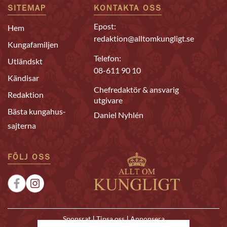
SITEMAP
KONTAKTA OSS
Epost:
Hem
redaktion@alltomkungligt.se
Kungafamiljen
Telefon:
Utländskt
08-611 90 10
Kändisar
Chefredaktör & ansvarig
Redaktion
utgivare
Bästa kungahus-
Daniel Nyhlén
sajterna
FÖLJ OSS
|
|
Sponsrat
Tipsa oss
Annonsera