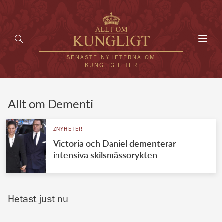
Toggl
navig
SENASTE NYHETERNA OM
KUNGLIGHETER
HEM
Allt om Dementi
KUNGAFAMILJEN
ZNYHETER
Victoria och Daniel dementerar
UTLÄNDSKT
intensiva skilsmässorykten
KÄNDISAR
VÄRLDENS KUNGAHUS
Hetast just nu
Svenska kungahuset
REDAKTION
Brittiska kungahuset