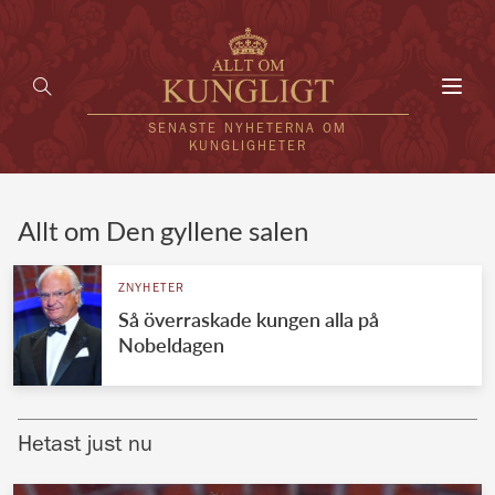
Toggl
navig
SENASTE NYHETERNA OM
KUNGLIGHETER
HEM
Allt om Den gyllene salen
KUNGAFAMILJEN
ZNYHETER
Så överraskade kungen alla på
UTLÄNDSKT
Nobeldagen
KÄNDISAR
VÄRLDENS KUNGAHUS
Hetast just nu
Svenska kungahuset
REDAKTION
Brittiska kungahuset