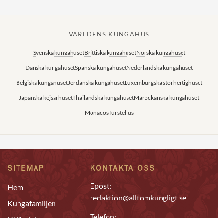
VÄRLDENS KUNGAHUS
Svenska kungahuset
Brittiska kungahuset
Norska kungahuset
Danska kungahuset
Spanska kungahuset
Nederländska kungahuset
Belgiska kungahuset
Jordanska kungahuset
Luxemburgska storhertighuset
Japanska kejsarhuset
Thailändska kungahuset
Marockanska kungahuset
Monacos furstehus
SITEMAP
KONTAKTA OSS
Epost:
Hem
redaktion@alltomkungligt.se
Kungafamiljen
Telefon: