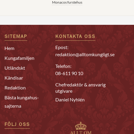
Monacos furstehus
SITEMAP
KONTAKTA OSS
Epost:
Hem
redaktion@alltomkungligt.se
Kungafamiljen
Telefon:
Utländskt
08-611 90 10
Kändisar
Chefredaktör & ansvarig
Redaktion
utgivare
Bästa kungahus-
Daniel Nyhlén
sajterna
FÖLJ OSS