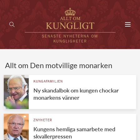
Toggl
navig
SENASTE NYHETERNA OM
KUNGLIGHETER
HEM
Allt om Den motvillige monarken
KUNGAFAMILJEN
KUNGAFAMILJEN
Ny skandalbok om kungen chockar
UTLÄNDSKT
monarkens vänner
KÄNDISAR
VÄRLDENS KUNGAHUS
ZNYHETER
Kungens hemliga samarbete med
Svenska kungahuset
REDAKTION
skvallerpressen
Brittiska kungahuset