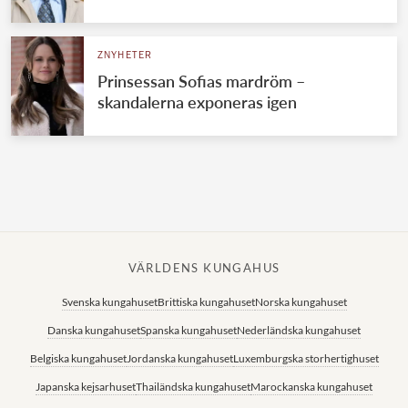
Norska kungahuset
ZNYHETER
Danska kungahuset
Prinsessan Sofias mardröm –
Spanska kungahuset
skandalerna exponeras igen
Nederländska kungahuset
Belgiska kungahuset
Jordanska kungahuset
Luxemburgska storhertighuset
Japanska kejsarhuset
VÄRLDENS KUNGAHUS
Thailändska kungahuset
Svenska kungahuset
Brittiska kungahuset
Norska kungahuset
Marockanska kungahuset
Danska kungahuset
Spanska kungahuset
Nederländska kungahuset
Monacos furstehus
Belgiska kungahuset
Jordanska kungahuset
Luxemburgska storhertighuset
Japanska kejsarhuset
Thailändska kungahuset
Marockanska kungahuset