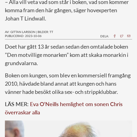
– Alla vill veta vad som står i boken, vad som kommer
komma fram den här gången, säger hovexperten
Johan T Lindwall.
AV: GITTAN LARSSON
|
BILDER: TT
PUBLICERAD: 2023-10-06
DELA:
D
oet har gått 13 år sedan sedan den omtalade boken
”Den motvillige monarken” kom att skaka monarkin i
grundvalarna.
Boken om kungen, som blev en kommersiell framgång
2010, hävdade bland annat att kungen och hans
vänner hade besökt olika sex- och strippklubbar.
LÄS MER:
Eva O’Neills hemlighet om sonen Chris
överraskar alla