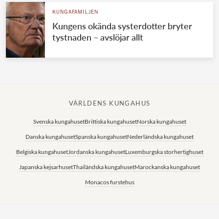
KUNGAFAMILJEN
Kungens okända systerdotter bryter
tystnaden – avslöjar allt
VÄRLDENS KUNGAHUS
Svenska kungahuset
Brittiska kungahuset
Norska kungahuset
Danska kungahuset
Spanska kungahuset
Nederländska kungahuset
Belgiska kungahuset
Jordanska kungahuset
Luxemburgska storhertighuset
Japanska kejsarhuset
Thailändska kungahuset
Marockanska kungahuset
Monacos furstehus