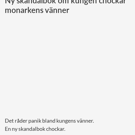
Ny skandalbok om kungen chockar
monarkens vänner
Norska kungahuset
Danska kungahuset
Spanska kungahuset
Nederländska kungahuset
Belgiska kungahuset
Jordanska kungahuset
Luxemburgska storhertighuset
Japanska kejsarhuset
Thailändska kungahuset
Marockanska kungahuset
Monacos furstehus
Det råder panik bland kungens vänner.
En ny skandalbok chockar.