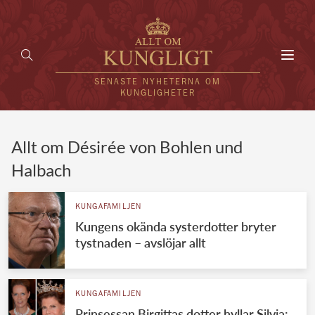
Toggl
navig
SENASTE NYHETERNA OM
KUNGLIGHETER
HEM
Allt om Désirée von Bohlen und
Halbach
KUNGAFAMILJEN
UTLÄNDSKT
KUNGAFAMILJEN
Kungens okända systerdotter bryter
KÄNDISAR
tystnaden – avslöjar allt
VÄRLDENS KUNGAHUS
Svenska kungahuset
KUNGAFAMILJEN
REDAKTION
Prinsessan Birgittas dotter hyllar Silvia:
Brittiska kungahuset