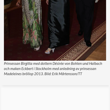
Prinsessan Birgitta med dottern Désirée von Bohlen und Halbach
och maken Eckbert i Stockholm med anledning av prinsessan
Madeleines bröllop 2013. Bild: Erik Mårtensson/TT