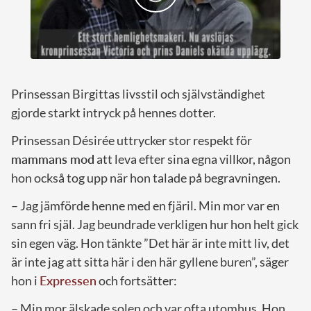
Prinsessan Birgittas livsstil och självständighet
gjorde starkt intryck på hennes dotter.
Prinsessan Désirée uttrycker stor respekt för
mammans mod
att leva efter sina egna villkor, någon
hon också tog upp när hon talade på begravningen.
– Jag jämförde henne med en fjäril. Min mor var en
sann fri själ. Jag beundrade verkligen hur hon helt gick
sin egen väg. Hon tänkte ”Det här är inte mitt liv, det
är inte jag att sitta här i den här gyllene buren”, säger
hon i
Expressen
och fortsätter:
– Min mor älskade solen och var ofta utomhus. Hon