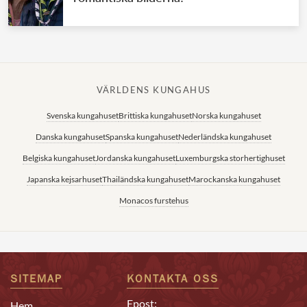
VÄRLDENS KUNGAHUS
Svenska kungahuset
Brittiska kungahuset
Norska kungahuset
Danska kungahuset
Spanska kungahuset
Nederländska kungahuset
Belgiska kungahuset
Jordanska kungahuset
Luxemburgska storhertighuset
Japanska kejsarhuset
Thailändska kungahuset
Marockanska kungahuset
Monacos furstehus
SITEMAP
KONTAKTA OSS
Epost:
Hem