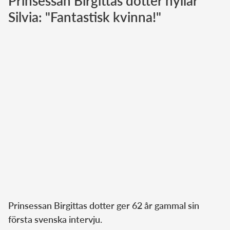
Prinsessan Birgittas dotter hyllar
Silvia: "Fantastisk kvinna!"
Norska kungahuset
Danska kungahuset
Spanska kungahuset
Nederländska kungahuset
Belgiska kungahuset
Jordanska kungahuset
Luxemburgska storhertighuset
Japanska kejsarhuset
Thailändska kungahuset
Marockanska kungahuset
Monacos furstehus
Prinsessan Birgittas dotter ger 62 år gammal sin
första svenska intervju.