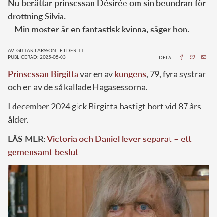
Nu berättar prinsessan Désirée om sin beundran för
drottning Silvia.
– Min moster är en fantastisk kvinna, säger hon.
AV: GITTAN LARSSON
|
BILDER: TT
PUBLICERAD: 2025-05-03
DELA:
Prinsessan Birgitta
var en av
kungens
, 79, fyra systrar
och en av de så kallade Hagasessorna.
I december 2024 gick Birgitta hastigt bort vid 87 års
ålder.
LÄS MER:
Victoria och Daniel lever separat – ett
gemensamt beslut