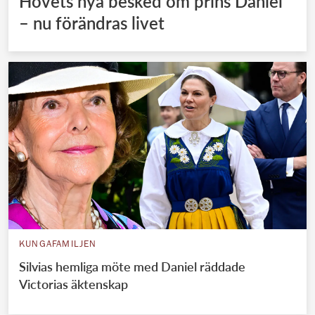
Hovets nya besked om prins Daniel
– nu förändras livet
KUNGAFAMILJEN
Silvias hemliga möte med Daniel räddade
Victorias äktenskap