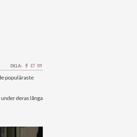
DELA:
 de populäraste
, under deras långa