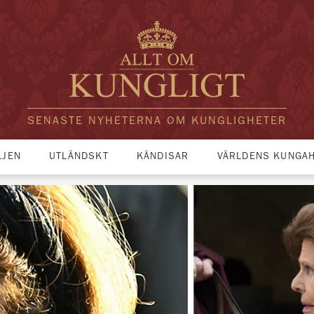
SENASTE NYHETERNA OM KUNGLIGHETER
LJEN
UTLÄNDSKT
KÄNDISAR
VÄRLDENS KUNGA