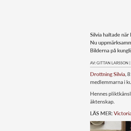
Silvia haltade nä
Nu uppmärksammas
Bilderna på kungl
AV: GITTAN LARSSON
Drottning Silvia
, 
medlemmarna i ku
Hennes pliktkänsla
äktenskap.
LÄS MER:
Victori