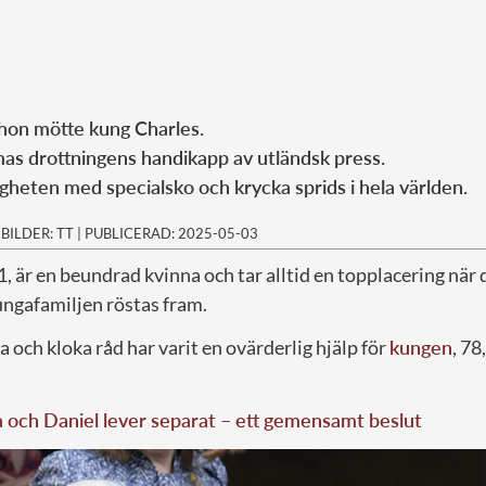
r hon mötte kung Charles.
 drottningens handikapp av utländsk press.
igheten med specialsko och krycka sprids i hela världen.
|
BILDER: TT
|
PUBLICERAD: 2025-05-03
81, är en beundrad kvinna och tar alltid en topplacering när
ngafamiljen röstas fram.
 och kloka råd har varit en ovärderlig hjälp för
kungen
, 78
a och Daniel lever separat – ett gemensamt beslut