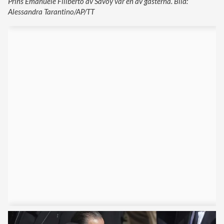
Prins Emanuele Filiberto av Savoy var en av gästerna. Bild:
Alessandra Tarantino/AP/TT