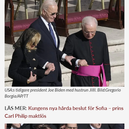
USA:s tidigare president Joe Biden med hustrun JiIll. Bild:Gregorio
Borgia/AP/TT
LÄS MER:
Kungens nya hårda beslut för Sofia – prins
Carl Philip maktlös