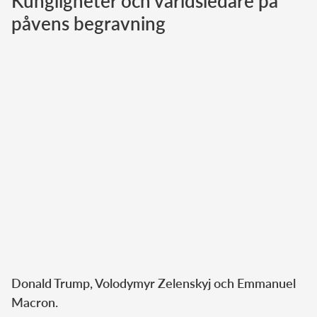
Kungligheter och världsledare på
påvens begravning
Norska kungahuset
Danska kungahuset
Spanska kungahuset
Nederländska kungahuset
Belgiska kungahuset
Jordanska kungahuset
Luxemburgska storhertighuset
Japanska kejsarhuset
Thailändska kungahuset
Marockanska kungahuset
Monacos furstehus
Donald Trump, Volodymyr Zelenskyj och Emmanuel
Macron.