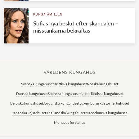
KUNGAFAMILJEN
Sofias nya beslut efter skandalen –
misstankarna bekräftas
VÄRLDENS KUNGAHUS
Svenska kungahuset
Brittiska kungahuset
Norska kungahuset
Danska kungahuset
Spanska kungahuset
Nederländska kungahuset
Belgiska kungahuset
Jordanska kungahuset
Luxemburgska storhertighuset
Japanska kejsarhuset
Thailändska kungahuset
Marockanska kungahuset
Monacos furstehus