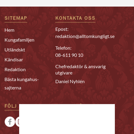
SITEMAP
KONTAKTA OSS
Epost:
Hem
redaktion@alltomkungligt.se
Kungafamiljen
Telefon:
Utländskt
08-611 90 10
Kändisar
Chefredaktör & ansvarig
Redaktion
utgivare
Bästa kungahus-
Daniel Nyhlén
sajterna
FÖLJ OSS