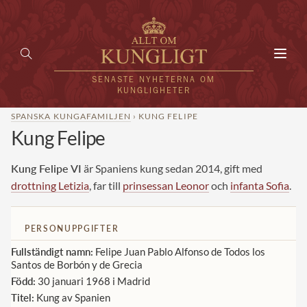
Toggl
navig
SENASTE NYHETERNA OM
KUNGLIGHETER
SPANSKA KUNGAFAMILJEN
› KUNG FELIPE
Kung Felipe
HEM
KUNGAFAMILJEN
Kung Felipe VI
är Spaniens kung sedan 2014, gift med
drottning Letizia
, far till
prinsessan Leonor
och
infanta Sofia
.
UTLÄNDSKT
KÄNDISAR
PERSONUPPGIFTER
Fullständigt namn:
Felipe Juan Pablo Alfonso de Todos los
VÄRLDENS KUNGAHUS
Santos de Borbón y de Grecia
Född:
30 januari 1968 i Madrid
Svenska kungahuset
REDAKTION
Titel:
Kung av Spanien
Brittiska kungahuset