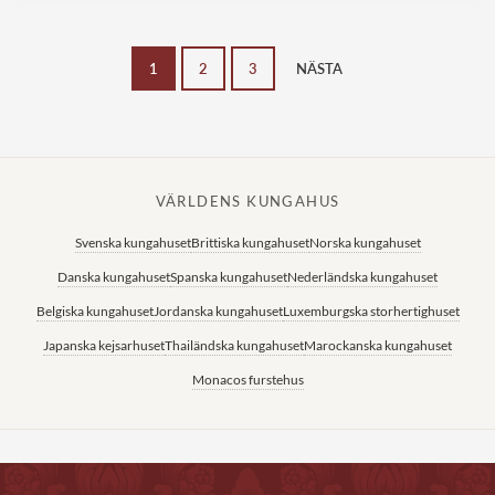
1
2
3
NÄSTA
VÄRLDENS KUNGAHUS
Svenska kungahuset
Brittiska kungahuset
Norska kungahuset
Danska kungahuset
Spanska kungahuset
Nederländska kungahuset
Belgiska kungahuset
Jordanska kungahuset
Luxemburgska storhertighuset
Japanska kejsarhuset
Thailändska kungahuset
Marockanska kungahuset
Monacos furstehus