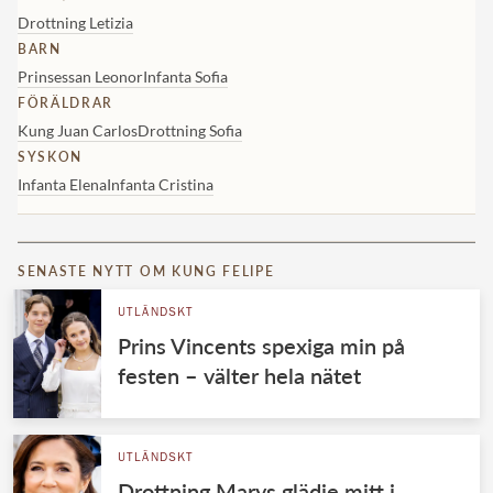
Drottning Letizia
BARN
Prinsessan Leonor
Infanta Sofia
FÖRÄLDRAR
Kung Juan Carlos
Drottning Sofia
SYSKON
Infanta Elena
Infanta Cristina
SENASTE NYTT OM KUNG FELIPE
UTLÄNDSKT
Prins Vincents spexiga min på
festen – välter hela nätet
UTLÄNDSKT
Drottning Marys glädje mitt i