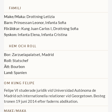
FAMILJ
Norska kungahuset
Make/Maka:
Drottning Letizia
Danska kungahuset
Barn:
Prinsessan Leonor, Infanta Sofia
Spanska kungahuset
Föräldrar:
Kung Juan Carlos I, Drottning Sofia
Syskon:
Infanta Elena, Infanta Cristina
Nederländska kungahuset
Belgiska kungahuset
HEM OCH ROLL
Jordanska kungahuset
Bor:
Zarzuelapalatset, Madrid
Roll:
Statschef
Luxemburgska storhertighuset
Ätt:
Bourbon
Japanska kejsarhuset
Land:
Spanien
Thailändska kungahuset
OM KUNG FELIPE
Marockanska kungahuset
Felipe VI studerade juridik vid Universidad Autónoma de
Madrid och internationella relationer vid Georgetown. Besteg
Monacos furstehus
tronen 19 juni 2014 efter faderns abdikation.
MAKE/MAKA