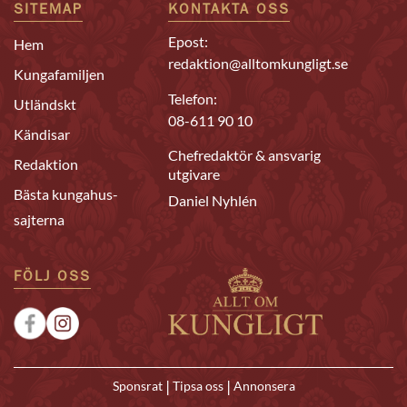
SITEMAP
KONTAKTA OSS
Epost:
Hem
redaktion@alltomkungligt.se
Kungafamiljen
Telefon:
Utländskt
08-611 90 10
Kändisar
Chefredaktör & ansvarig
Redaktion
utgivare
Bästa kungahus-
Daniel Nyhlén
sajterna
FÖLJ OSS
|
|
Sponsrat
Tipsa oss
Annonsera