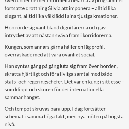
Även under de mer informella delarna av programmet
fortsatte drottning Silvia att imponera – alltid lika
elegant, alltid lika välklädd i sina tjusiga kreationer.
Hon rörde sig vant bland dignitärerna och gav
intrycket av att nästan sväva fram i korridorerna.
Kungen, som annars gärna håller en låg profil,
överraskade med att vara ovanligt social.
Han syntes gång på gång
luta sig fram över borden
,
skratta hjärtligt och föra livliga samtal med både
stats- och regeringschefer. Det var en kung i sitt esse –
som klippt och skuren för det internationella
sammanhanget.
Och tempot skruvas bara upp. I dag fortsätter
schemat i samma höga takt, med nya möten på högsta
nivå.