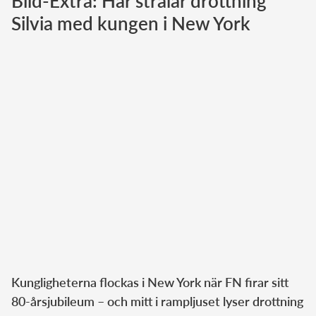
Bild-Extra: Här strålar drottning
Silvia med kungen i New York
Norska kungahuset
Danska kungahuset
Spanska kungahuset
Nederländska kungahuset
Belgiska kungahuset
Jordanska kungahuset
Luxemburgska storhertighuset
Japanska kejsarhuset
Thailändska kungahuset
Marockanska kungahuset
Monacos furstehus
Kungligheterna flockas i New York när FN firar sitt
80-årsjubileum – och mitt i rampljuset lyser drottning