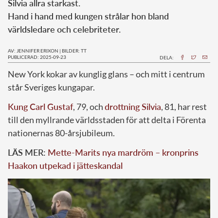
Silvia allra starkast.
Hand i hand med kungen strålar hon bland
världsledare och celebriteter.
AV: JENNIFER ERIXON
|
BILDER: TT
PUBLICERAD: 2025-09-23
DELA:
New York kokar av kunglig glans – och mitt i centrum
står Sveriges kungapar.
Kung Carl Gustaf
, 79, och
drottning Silvia
, 81, har rest
till den myllrande världsstaden för att delta i Förenta
nationernas 80-årsjubileum.
LÄS MER:
Mette-Marits nya mardröm – kronprins
Haakon utpekad i jätteskandal