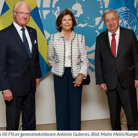
till FN av generalsekreterare António Guterres. Bild: Malin Melin/Kunga