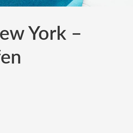
New York –
fen