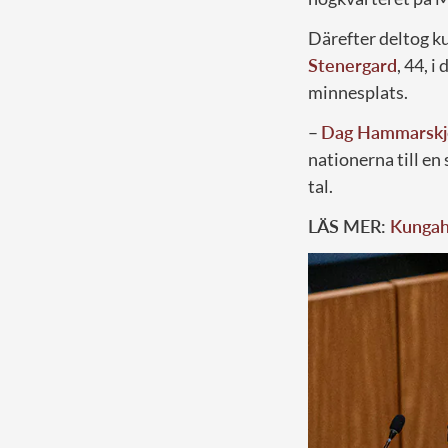
Därefter deltog k
Stenergard
, 44, 
minnesplats.
–
Dag Hammarskj
nationerna till en 
tal.
LÄS MER:
Kungah