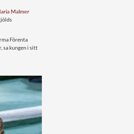
aria Malmer
jölds
orma Förenta
, sa kungen i sitt