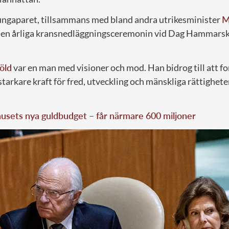
ungaparet, tillsammans med bland andra utrikesminister
M
i den årliga kransnedläggningsceremonin vid Dag Hammarsk
öld
var en man med visioner och mod. Han bidrog till att f
starkare kraft för fred, utveckling och mänskliga rättigheter
usets nya guldbudget – får närmare 600 miljoner