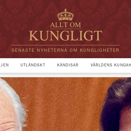
SENASTE NYHETERNA OM KUNGLIGHETER
LJEN
UTLÄNDSKT
KÄNDISAR
VÄRLDENS KUNGA