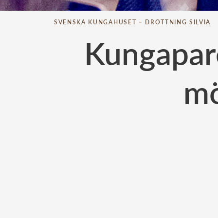
SVENSKA KUNGAHUSET
–
DROTTNING SILVIA
Kungapare
mö