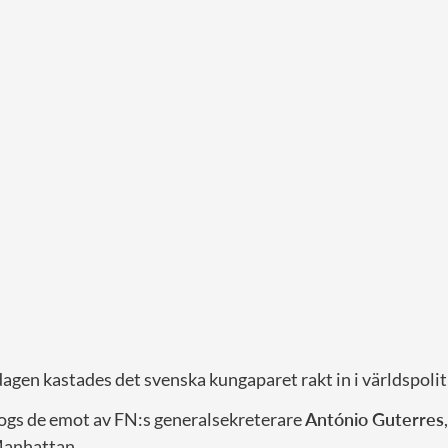
agen kastades det svenska kungaparet rakt in i världspolit
ogs de emot av FN:s generalsekreterare
António Guterres
Manhattan.