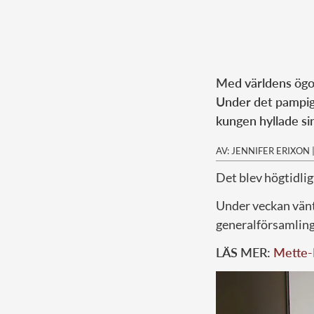
Med världens ögon
Under det pampiga
kungen hyllade sin
AV: JENNIFER ERIXON
Det blev högtidlig
Under veckan vänt
generalförsamling 
LÄS MER:
Mette-