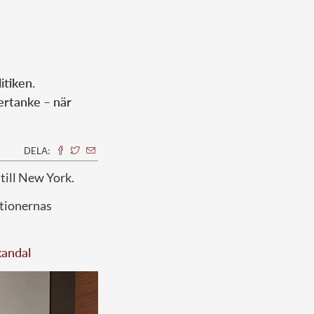
itiken.
ertanke – när
DELA:
 till New York.
ationernas
kandal