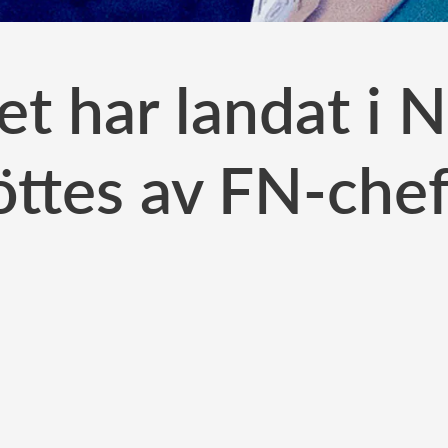
t har landat i 
ttes av FN-che