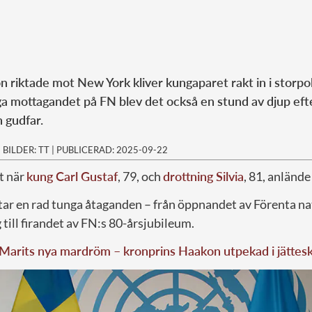
 riktade mot New York kliver kungaparet rakt in i storpol
 mottagandet på FN blev det också en stund av djup eft
 gudfar.
|
BILDER: TT
|
PUBLICERAD: 2025-09-22
t när
kung Carl Gustaf
, 79, och
drottning Silvia
, 81, anlände
ar en rad tunga åtaganden – från öppnandet av Förenta n
till firandet av FN:s 80-årsjubileum.
Marits nya mardröm – kronprins Haakon utpekad i jättes