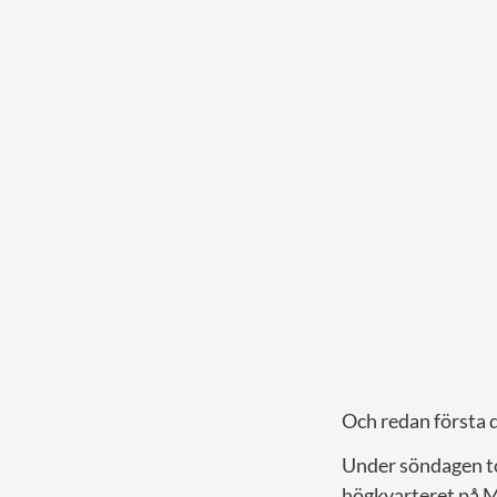
Och redan första d
Under söndagen t
högkvarteret på 