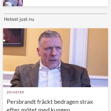
Norska kungahuset
Danska kungahuset
Hetast just nu
Spanska kungahuset
Nederländska kungahuset
Belgiska kungahuset
Jordanska kungahuset
Luxemburgska storhertighuset
Japanska kejsarhuset
Thailändska kungahuset
Marockanska kungahuset
ZNYHETER
Monacos furstehus
Persbrandt fräckt bedragen strax
efter mötet med kungen