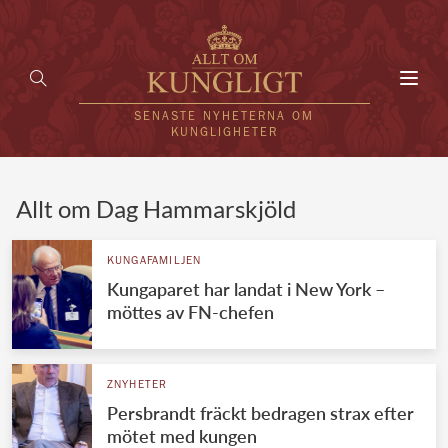
Toggl
navig
SENASTE NYHETERNA OM
KUNGLIGHETER
HEM
Allt om Dag Hammarskjöld
KUNGAFAMILJEN
KUNGAFAMILJEN
Kungaparet har landat i New York –
UTLÄNDSKT
möttes av FN-chefen
KÄNDISAR
VÄRLDENS KUNGAHUS
ZNYHETER
Persbrandt fräckt bedragen strax efter
Svenska kungahuset
REDAKTION
mötet med kungen
Brittiska kungahuset