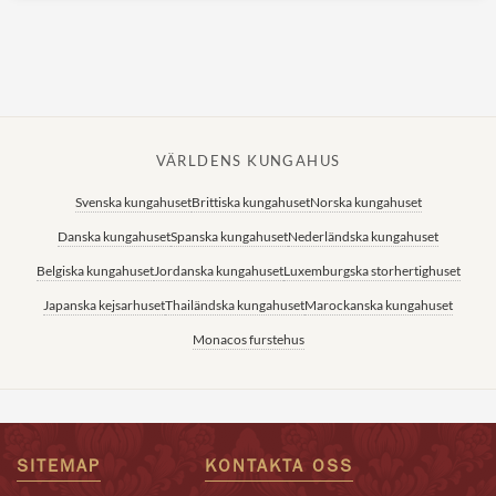
VÄRLDENS KUNGAHUS
Svenska kungahuset
Brittiska kungahuset
Norska kungahuset
Danska kungahuset
Spanska kungahuset
Nederländska kungahuset
Belgiska kungahuset
Jordanska kungahuset
Luxemburgska storhertighuset
Japanska kejsarhuset
Thailändska kungahuset
Marockanska kungahuset
Monacos furstehus
SITEMAP
KONTAKTA OSS