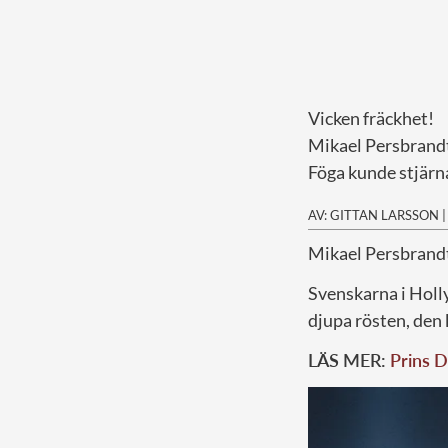
Vicken fräckhet!
Mikael Persbrandt 
Föga kunde stjärna
AV: GITTAN LARSSON
M
ikael Persbrand
Svenskarna i Holl
djupa rösten, den 
LÄS MER:
Prins D