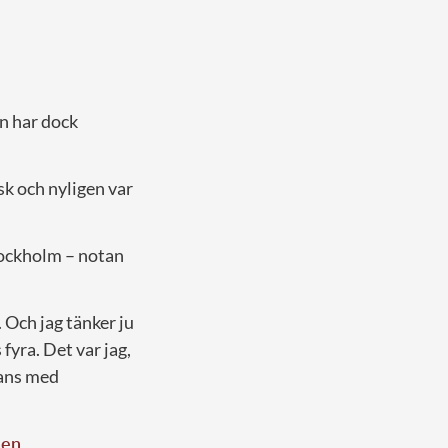
n har dock
k och nyligen var
Stockholm – notan
. Och jag tänker ju
 fyra. Det var jag,
mans med
nen