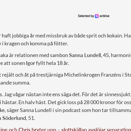
 haft jobbiga år med missbruk av både sprit och kokain. Ha
lv i kragen och komma på fötter.
llbaka är relationen med sambon
Sanna Lundell,
45, harmonis
de att sonen
Igor
fyllt hela 18 år.
t rejält och åt på trestjärniga Michelinkrogen Franzéns i 
snande summa.
s. Jag vågar nästan inte ens säga det. För det är sinnessjukt
 i hästar. En halv häst. Det gick loss på 28 000 kronor för oss
cke, säger Sanna Lundell i sin podcast som hon tar tillsam
 Söderlund
, 51.
ne och Chris bryter upp – slottskällan avslöjar separatio