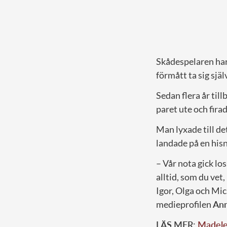
Skådespelaren har
förmått ta sig sjä
Sedan flera år ti
paret ute och fira
Man lyxade till de
landade på en hi
– Vår nota gick los
alltid, som du vet,
Igor, Olga och Mi
medieprofilen
Ann
LÄS MER:
Madelei