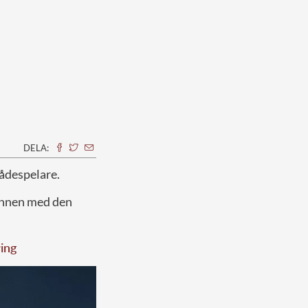
DELA:
kådespelare.
mannen med den
ring