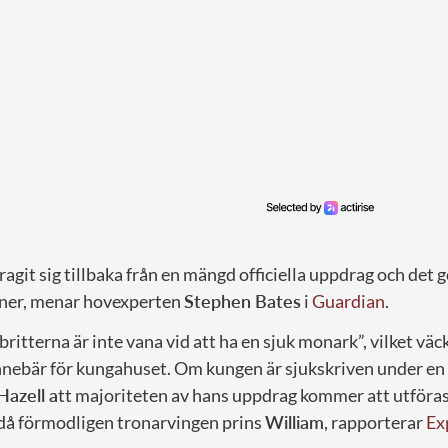
ragit sig tillbaka från en mängd officiella uppdrag och det g
ner, menar hovexperten
Stephen Bates
i
Guardian
.
britterna är inte vana vid att ha en sjuk monark”, vilket väc
nnebär för kungahuset. Om kungen är sjukskriven under en l
Hazell a
tt majoriteten av hans uppdrag kommer att utföras
 då förmodligen tronarvingen prins
William
, rapporterar
Ex