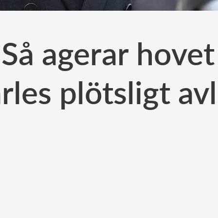
: Så agerar hove
les plötsligt av