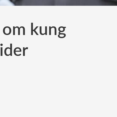
t om kung
lider