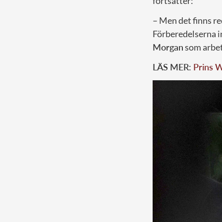
fortsätter:
– Men det finns r
Förberedelserna in
Morgan
som arbet
LÄS MER:
Prins W