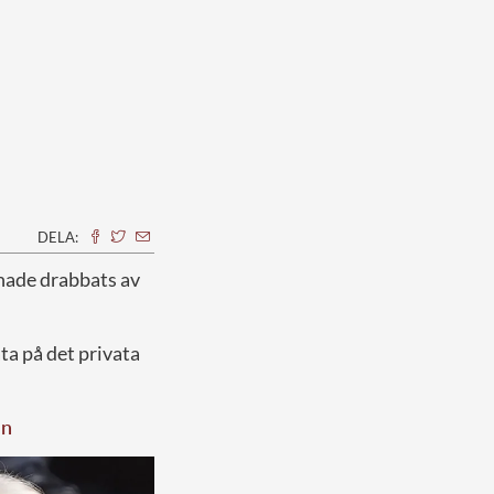
DELA:
 hade drabbats av
a på det privata
en