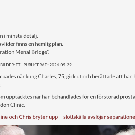
in i minsta detalj.
lider finns en hemlig plan.
ation Menai Bridge”.
|
BILDER: TT
|
PUBLICERAD: 2024-05-29
ckades när kung Charles, 75, gick ut och berättade att han
.
 upptäcktes när han behandlades för en förstorad prostat
don Clinic.
ne och Chris bryter upp – slottskälla avslöjar separation