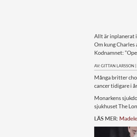
Allt är inplanerat 
Om kung Charles av
Kodnamnet: ”Oper
AV: GITTAN LARSSON
M
ånga britter cho
cancer tidigare i år
Monarkens sjukdom
sjukhuset The Lon
LÄS MER:
Madelei