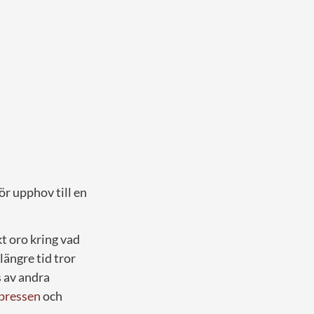
ör upphov till en
kt oro kring vad
ängre tid tror
 av andra
pressen
och