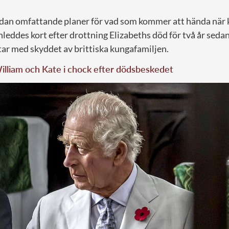
edan omfattande planer för vad som kommer att hända när 
leddes kort efter drottning Elizabeths död för två år sedan
ar med skyddet av brittiska kungafamiljen.
illiam och Kate i chock efter dödsbeskedet