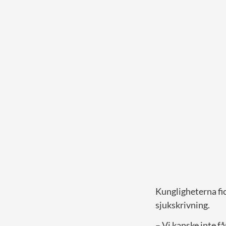
Kungligheterna fic
sjukskrivning.
– Vi kanske inte f