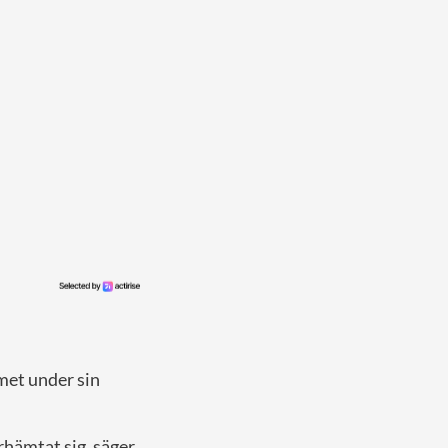
met under sin
erhämtat sig, säger