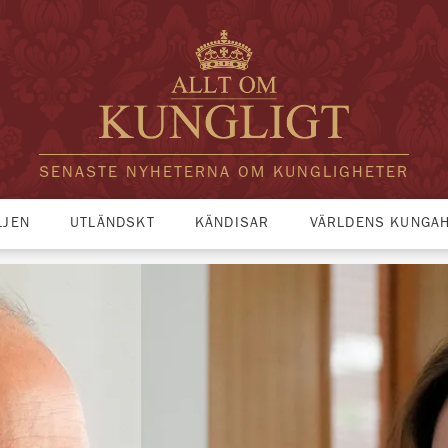
SENASTE NYHETERNA OM KUNGLIGHETER
LJEN
UTLÄNDSKT
KÄNDISAR
VÄRLDENS KUNGA