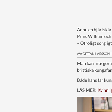
Ännu en hjärtskär
Prins William och
– Otroligt sorglig
AV: GITTAN LARSSON
M
an kan inte göra
brittiska kungafam
Både hans far ku
LÄS MER:
Kvinnli