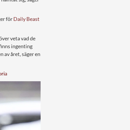
ger för
Daily Beast
över veta vad de
 finns ingenting
n av året, säger en
oria