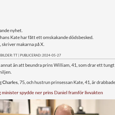
ande nyhet.
 hans Kate har fått ett omskakande dödsbesked.
t, skriver makarna på X.
|
BILDER: TT
|
PUBLICERAD: 2024-05-27
 annat än att beundra prins William, 41, som drar ett tungt 
iljen.
ng
Charles
, 75, och hustrun prinsessan Kate, 41, är drabbade
g minister spydde ner prins Daniel framför livvakten