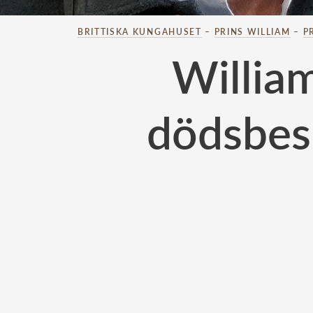
BRITTISKA KUNGAHUSET
–
PRINS WILLIAM
–
P
William
dödsbesk