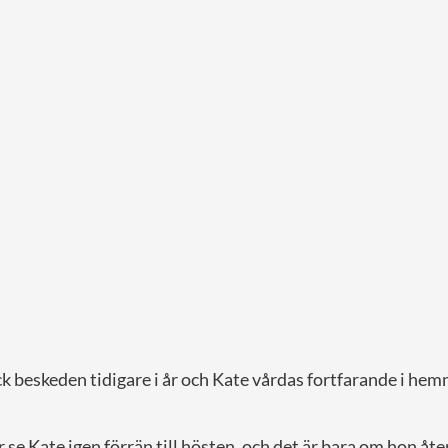
k beskeden tidigare i år och Kate vårdas fortfarande i hem
år se Kate igen förrän till hösten, och det är bara om hon åt