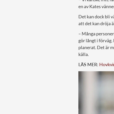
en av Kates vänner
Det kan dock bli v
att det kan dröja ä
– Många personer 
gör långt i förväg.
planerat. Det är m
källa.
LÄS MER:
Hovkvin