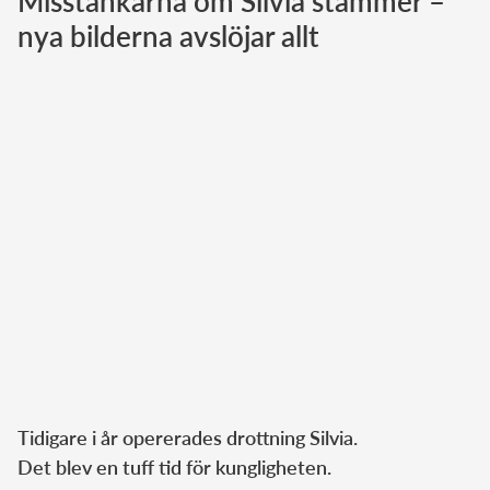
Misstankarna om Silvia stämmer –
nya bilderna avslöjar allt
Norska kungahuset
Danska kungahuset
Spanska kungahuset
Nederländska kungahuset
Belgiska kungahuset
Jordanska kungahuset
Luxemburgska storhertighuset
Japanska kejsarhuset
Thailändska kungahuset
Marockanska kungahuset
Monacos furstehus
Tidigare i år opererades drottning Silvia.
Det blev en tuff tid för kungligheten.