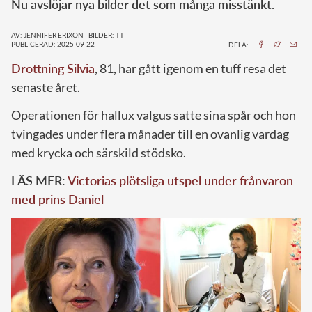
Nu avslöjar nya bilder det som många misstänkt.
AV: JENNIFER ERIXON
|
BILDER: TT
PUBLICERAD: 2025-09-22
DELA:
Drottning Silvia
, 81, har gått igenom en tuff resa det
senaste året.
Operationen för hallux valgus satte sina spår och hon
tvingades under flera månader till en ovanlig vardag
med krycka och särskild stödsko.
LÄS MER:
Victorias plötsliga utspel under frånvaron
med prins Daniel