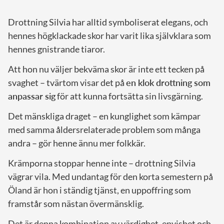
Drottning Silvia har alltid symboliserat elegans, och
hennes högklackade skor har varit lika självklara som
hennes gnistrande tiaror.
Att hon nu väljer bekväma skor är inte ett tecken på
svaghet – tvärtom visar det på
en klok drottning som
anpassar sig
för att kunna fortsätta sin livsgärning.
Det mänskliga draget – en kunglighet som kämpar
med samma åldersrelaterade problem som många
andra – gör henne ännu mer folkkär.
Krämporna stoppar henne inte – drottning Silvia
vägrar vila. Med undantag för den korta semestern på
Öland är hon i ständig tjänst, en uppoffring som
framstår som nästan övermänsklig.
Det är denna kombination av värdighet, envishet och