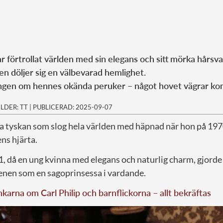
ar förtrollat världen med sin elegans och sitt mörka hårsval
 döljer sig en välbevarad hemlighet.
ingen om hennes okända peruker – något hovet vägrar k
ILDER: TT
|
PUBLICERAD: 2025-09-07
a tyskan som slog hela världen med häpnad när hon på 197
ns hjärta.
81, då en ung kvinna med elegans och naturlig charm, gjorde
cenen som en sagoprinsessa i vardande.
karna om Carl Philip och barnflickorna – allt bekräftas