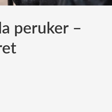
a peruker –
ret