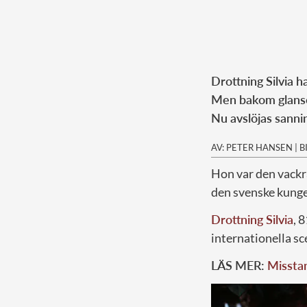
Drottning Silvia h
Men bakom glansen
Nu avslöjas sann
AV: PETER HANSEN
|
B
Hon var den vackr
den svenske kunge
Drottning Silvia
, 
internationella s
LÄS MER:
Misstan