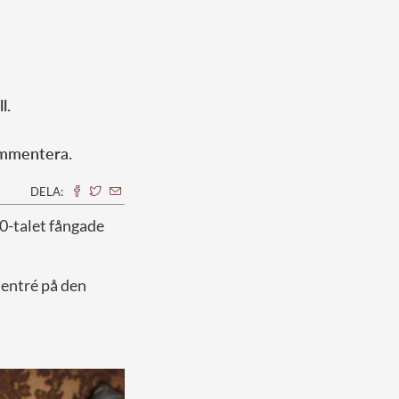
l.
ommentera.
DELA:
0-talet fångade
 entré på den