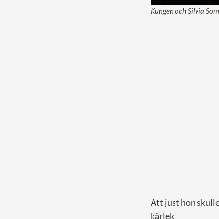
Kungen och Silvia Som
Att just hon skull
kärlek.