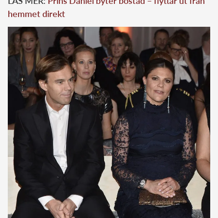
LÄS MER:
Prins Daniel byter bostad – flyttar ut från
hemmet direkt