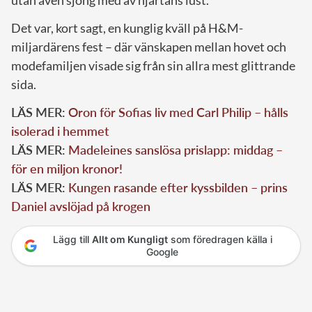
utan även sjöng med av hjärtans lust.
Det var, kort sagt, en kunglig kväll på H&M-
miljardärens fest – där vänskapen mellan hovet och
modefamiljen visade sig från sin allra mest glittrande
sida.
LÄS MER:
Oron för Sofias liv med Carl Philip – hålls
isolerad i hemmet
LÄS MER:
Madeleines sanslösa prislapp: middag –
för en miljon kronor!
LÄS MER:
Kungen rasande efter kyssbilden – prins
Daniel avslöjad på krogen
Lägg till
Allt om Kungligt
som föredragen källa i
Google