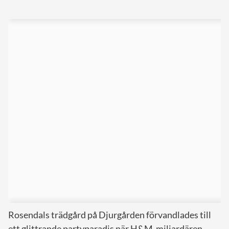
Rosendals trädgård på Djurgården förvandlades till
ett glittrande partyparadis när H&M-miljardären