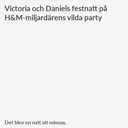
Victoria och Daniels festnatt på
Norska kungahuset
H&M-miljardärens vilda party
Danska kungahuset
Spanska kungahuset
Nederländska kungahuset
Belgiska kungahuset
Jordanska kungahuset
Luxemburgska storhertighuset
Japanska kejsarhuset
Thailändska kungahuset
Marockanska kungahuset
Monacos furstehus
Det blev en natt att minnas.