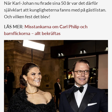
När Karl-Johan nu firade sina 50 år var det därför
självklart att kungligheterna fanns med på gästlistan.
Och vilken fest det blev!
LÄS MER:
Misstankarna om Carl Philip och
barnflickorna – allt bekräftas