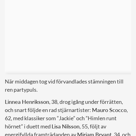
När middagen tog vid förvandlades stämningen till
ren partypuls.
Linnea Henriksson
, 38, drog igång under förrätten,
och snart följde en rad stjärnartister:
Mauro Scocco
,
62, med klassiker som ”Jackie” och ”Himlen runt
hörnet” i duett med
Lisa Nilsson
, 55, följt av
energifyllda framträdanden av
Miriam Bryant
, 34, och